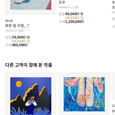
조우
염
46x64cm (15호)
6
렌탈
69,000
원/월
16,334
원/월
염수윤
구매
1,200,000
원
목련 필 무렵_ 7
41x32cm (6호)
렌탈
39,000
원/월
16,334
원/월
구매
480,000
원
다른 고객이 함께 본 작품
김
p