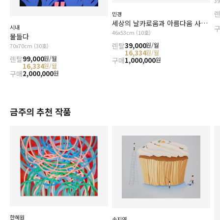
3
민경
세상의 날카로움과 아름다움 사이에서
시내
46x53cm (10호)
물들다
렌탈
39,000
원/월
70x70cm (30호)
16,334
원/월
렌탈
99,000
원/월
구매
1,000,000
원
16,334
원/월
구매
2,000,000
원
금주의 추천 작품
한혜원
송지연