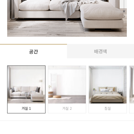
배경색
공간
거실 1
거실 2
침실