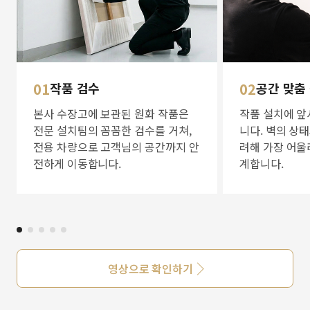
01
작품 검수
02
공간 맞춤
본사 수장고에 보관된 원화 작품은
작품 설치에 앞
전문 설치팀의 꼼꼼한 검수를 거쳐,
니다. 벽의 상
전용 차량으로 고객님의 공간까지 안
려해 가장 어울
전하게 이동합니다.
계합니다.
영상으로 확인하기