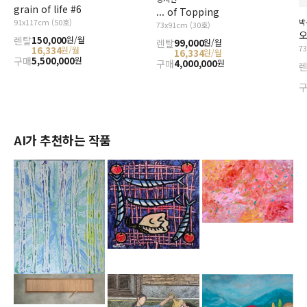
grain of life #6
... of Topping
91x117cm (50호)
박
73x91cm (30호)
오
렌탈
150,000
원/월
렌탈
99,000
원/월
7
16,334
원/월
16,334
원/월
구매
5,500,000
원
구매
4,000,000
원
AI가 추천하는 작품