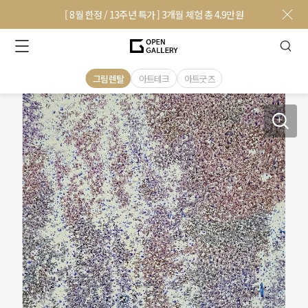
[ 8월 한정 / 13주년 특가 ] 3개월 체험 총 4.9만원
그림렌탈
아트테크
아트굿즈