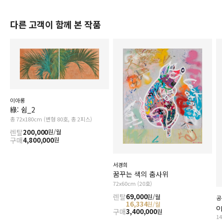
다른 고객이 함께 본 작품
이아롱
綠: 쉼_2
총 72x180cm (변형 80호, 총 2피스)
렌탈
200,000
원/월
구매
4,800,000
원
서경희
꿈꾸는 색의 춤사위
72x60cm (20호)
렌탈
69,000
원/월
공
16,334
원/월
o
구매
3,400,000
원
1