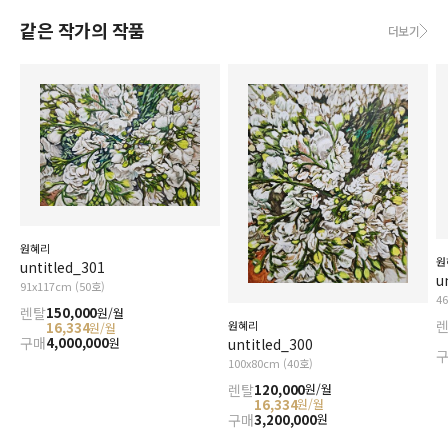
같은 작가의 작품
더보기
원혜리
원
untitled_301
u
91x117cm (50호)
4
렌탈
150,000
원/월
원혜리
16,334
원/월
구매
4,000,000
원
untitled_300
100x80cm (40호)
렌탈
120,000
원/월
16,334
원/월
구매
3,200,000
원