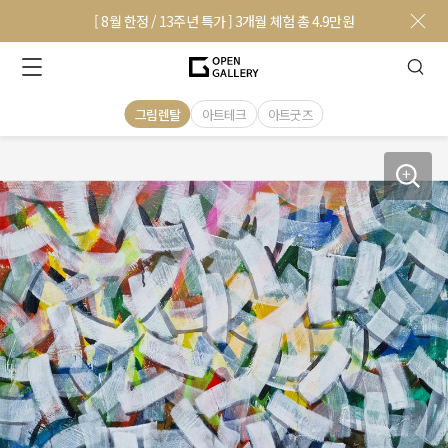
[ 8월 한정 / 13주년 특가 ] 3개월 체험 총 4.9만원
그림렌탈
아트테크
아트굿즈