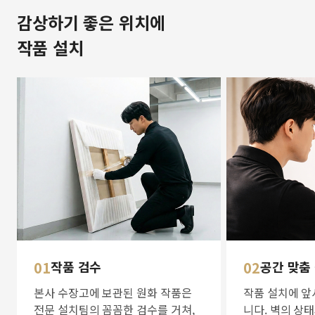
감상하기 좋은 위치에
작품 설치
01
작품 검수
02
공간 맞춤
본사 수장고에 보관된 원화 작품은
작품 설치에 앞
전문 설치팀의 꼼꼼한 검수를 거쳐,
니다. 벽의 상