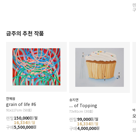
금주의 추천 작품
한혜원
송지연
grain of life #6
... of Topping
91x117cm (50호)
박
73x91cm (30호)
오
렌탈
150,000
원/월
렌탈
99,000
원/월
7
16,334
원/월
16,334
원/월
구매
5,500,000
원
구매
4,000,000
원