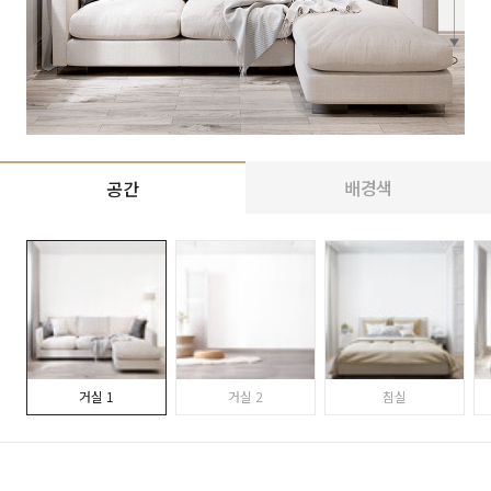
배경색
공간
거실 1
거실 2
침실