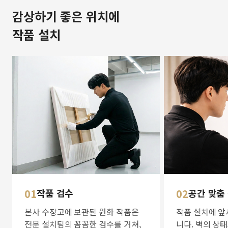
감상하기 좋은 위치에
작품 설치
01
작품 검수
02
공간 맞춤
본사 수장고에 보관된 원화 작품은
작품 설치에 앞
전문 설치팀의 꼼꼼한 검수를 거쳐,
니다. 벽의 상