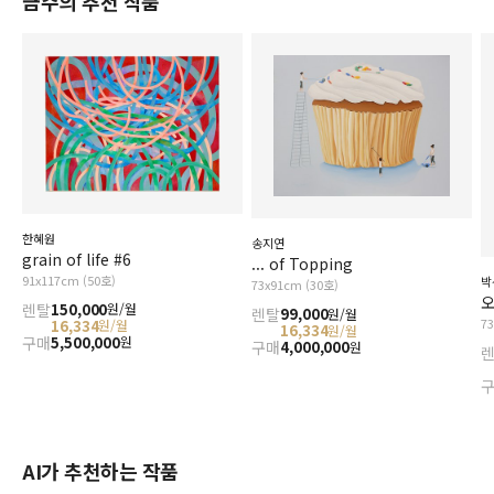
금주의 추천 작품
한혜원
송지연
grain of life #6
... of Topping
91x117cm (50호)
박
73x91cm (30호)
오
렌탈
150,000
원/월
렌탈
99,000
원/월
7
16,334
원/월
16,334
원/월
구매
5,500,000
원
구매
4,000,000
원
AI가 추천하는 작품