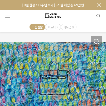
[ 8월 한정 / 13주년 특가 ] 3개월 체험 총 4.9만원
그림렌탈
아트테크
아트굿즈