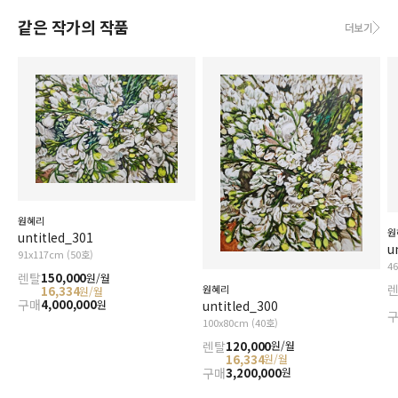
같은 작가의 작품
더보기
원혜리
원
untitled_301
u
91x117cm (50호)
4
렌탈
150,000
원/월
원혜리
16,334
원/월
구매
4,000,000
원
untitled_300
100x80cm (40호)
렌탈
120,000
원/월
16,334
원/월
구매
3,200,000
원