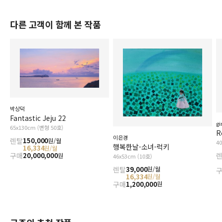
다른 고객이 함께 본 작품
박상덕
Fantastic Jeju 22
gi
65x130cm (변형 50호)
R
이은경
렌탈
150,000
원/월
4
행복한날-소녀-럭키
16,334
원/월
구매
20,000,000
원
46x53cm (10호)
렌탈
39,000
원/월
16,334
원/월
구매
1,200,000
원