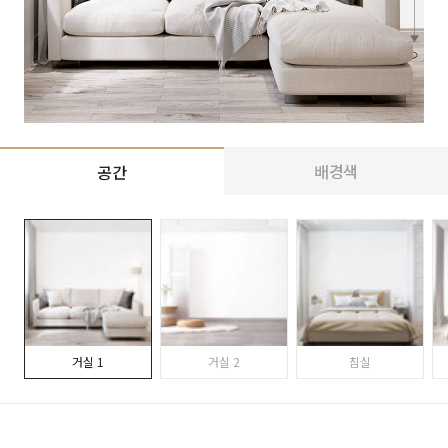
배경색
공간
거실 1
거실 2
침실