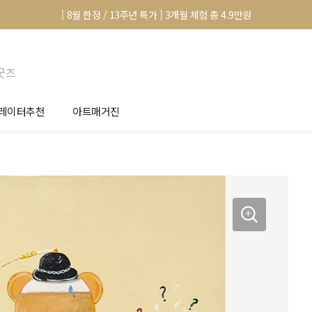
[ 8월 한정 / 13주년 특가 ] 3개월 체험 총 4.9만원
굿즈
레이터추천
아트매거진
안서 신청
전시 정보
품선택 Tip
미술 이야기
림인테리어 Tip
아트 딕셔너리
마별 추천