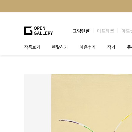
그림렌탈
아트테크
아트
작품보기
렌탈하기
이용후기
작가
큐
그림렌탈
개인 고객
작가소개
제
법인상담
법인 고객
작가공모
작
기프트카드
셀럽 인터뷰
그
테