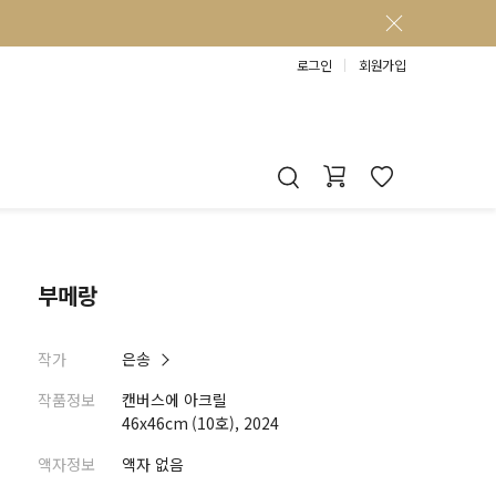
로그인
회원가입
부메랑
작가
은송
작품정보
캔버스에 아크릴
46x46cm (10호), 2024
액자정보
액자 없음