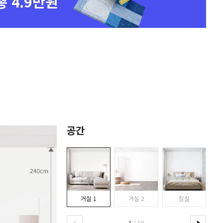
총 4.9만원
공간
거실 1
거실 2
침실
1
/ 10