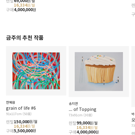
렌탈
69,000
원/월
16,334
원/월
구매
4,000,000
원
금주의 추천 작품
한혜원
송지연
grain of life #6
... of Topping
91x117cm (50호)
박
73x91cm (30호)
오
렌탈
150,000
원/월
렌탈
99,000
원/월
7
16,334
원/월
16,334
원/월
구매
5,500,000
원
구매
4,000,000
원