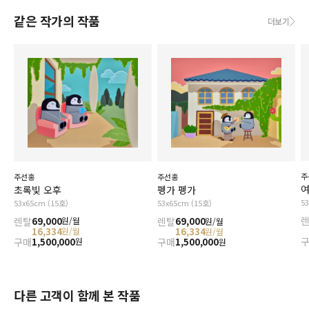
같은 작가의 작품
더보기
주
주선홍
주선홍
여
초록빛 오후
펭가 펭가
5
53x65cm (15호)
53x65cm (15호)
렌탈
69,000
원/월
렌탈
69,000
원/월
16,334
원/월
16,334
원/월
구매
1,500,000
원
구매
1,500,000
원
다른 고객이 함께 본 작품