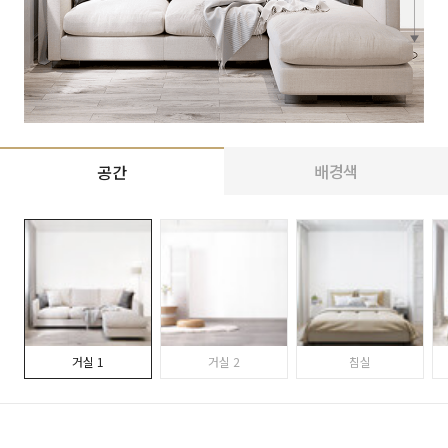
배경색
공간
거실 1
거실 2
침실