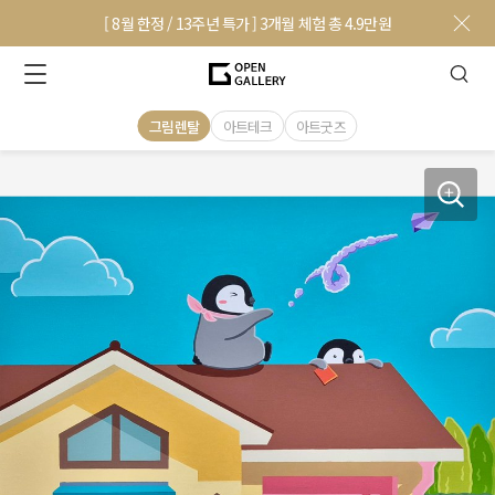
[ 8월 한정 / 13주년 특가 ] 3개월 체험 총 4.9만원
그림렌탈
아트테크
아트굿즈