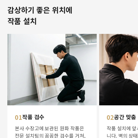
감상하기 좋은 위치에
작품 설치
01
작품 검수
02
공간 맞춤
본사 수장고에 보관된 원화 작품은
작품 설치에 앞
전문 설치팀의 꼼꼼한 검수를 거쳐,
니다. 벽의 상