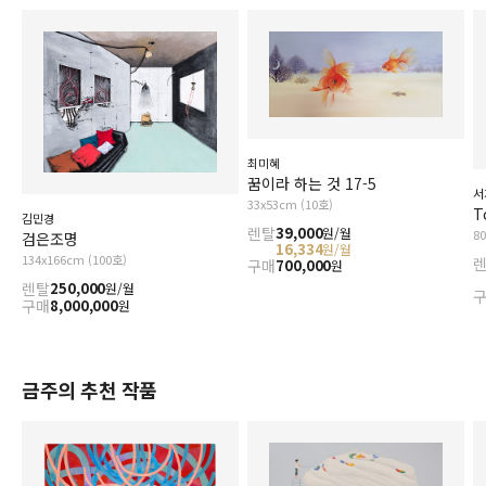
최미혜
꿈이라 하는 것 17-5
서
33x53cm (10호)
T
김민경
렌탈
39,000
원/월
8
검은조명
16,334
원/월
134x166cm (100호)
구매
700,000
원
렌탈
250,000
원/월
구매
8,000,000
원
금주의 추천 작품