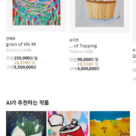
한혜원
송지연
grain of life #6
... of Topping
91x117cm (50호)
박
73x91cm (30호)
오
렌탈
150,000
원/월
렌탈
99,000
원/월
7
16,334
원/월
16,334
원/월
구매
5,500,000
원
구매
4,000,000
원
AI가 추천하는 작품