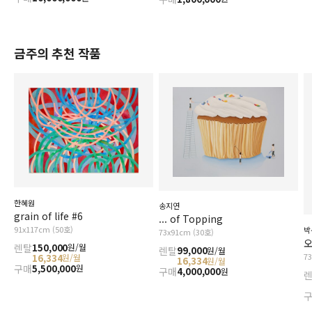
금주의 추천 작품
한혜원
송지연
grain of life #6
... of Topping
91x117cm (50호)
박
73x91cm (30호)
오
렌탈
150,000
원/월
렌탈
99,000
원/월
7
16,334
원/월
16,334
원/월
구매
5,500,000
원
구매
4,000,000
원