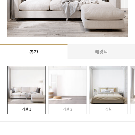
배경색
공간
거실 1
거실 2
침실