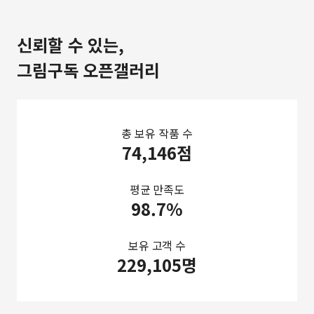
신뢰할 수 있는,
그림구독 오픈갤러리
총 보유 작품 수
74,146점
평균 만족도
98.7%
보유 고객 수
229,105명