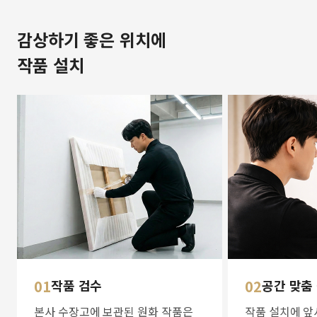
감상하기 좋은 위치에
작품 설치
01
작품 검수
02
공간 맞춤
본사 수장고에 보관된 원화 작품은
작품 설치에 앞