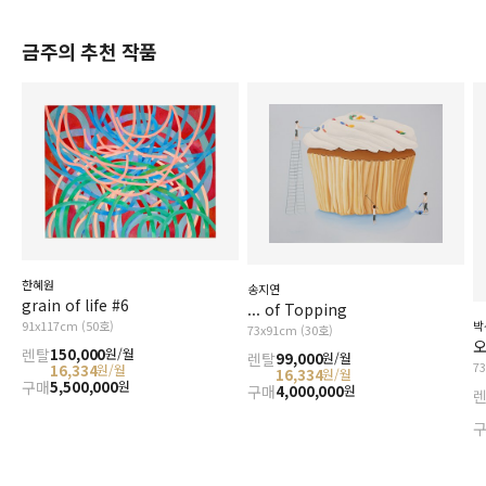
금주의 추천 작품
한혜원
송지연
grain of life #6
... of Topping
91x117cm (50호)
박
73x91cm (30호)
오
렌탈
150,000
원/월
렌탈
99,000
원/월
7
16,334
원/월
16,334
원/월
구매
5,500,000
원
구매
4,000,000
원