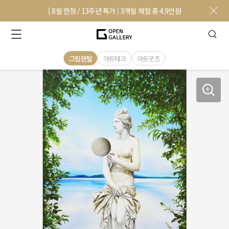
[ 8월 한정 / 13주년 특가 ] 3개월 체험 총 4.9만원
그림렌탈
아트테크
아트굿즈