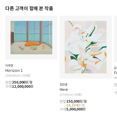
다른 고객이 함께 본 작품
이주현
김
Horizon 1
F
130x162cm (100호)
4
렌탈
250,000
원/월
강민정
구매
12,000,000
원
Here
117x91cm (50호)
렌탈
150,000
원/월
16,334
원/월
구매
5,000,000
원