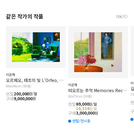
같은 작가의 작품
더보기
이은채
오르페오, 태초의 빛 L'Orfeo, The Primal Light
이
이은채
89x146cm (80호)
깊
떠오르는 추억 Memories Recalled
렌탈
200,000
원/월
7
61x73cm (20호)
구매
9,000,000
원
렌탈
69,000
원/월
16,334
원/월
구매
3,000,000
원
렌탈/전시중