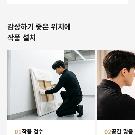
감상하기 좋은 위치에
작품 설치
01
작품 검수
02
공간 맞춤