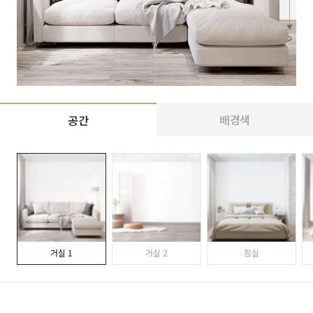
배경색
공간
거실 1
거실 2
침실