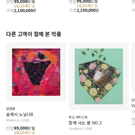
렌탈
99,000
렌탈
99,000
원/월
원/월
16,334
16,334
원/월
원/월
구매
2,100,000
구매
2,100,000
원
원
다른 고객이 함께 본 작품
김
V
양정화
1
숲에서 노닐다8
희소 아티스트
60x60cm (20호)
함께 사는 봄 NO.2
렌탈
69,000
원/월
53x46cm (10호)
16,334
원/월