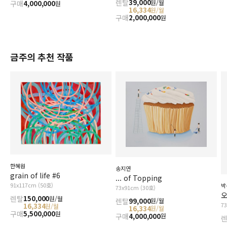
렌탈
39,000
원/월
구매
4,000,000
원
16,334
원/월
구매
2,000,000
원
금주의 추천 작품
한혜원
송지연
grain of life #6
... of Topping
91x117cm (50호)
박
73x91cm (30호)
오
렌탈
150,000
원/월
렌탈
99,000
원/월
7
16,334
원/월
16,334
원/월
구매
5,500,000
원
구매
4,000,000
원