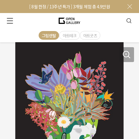
[ 8월 한정 / 13주년 특가 ] 3개월 체험 총 4.9만원
그림렌탈
아트테크
아트굿즈