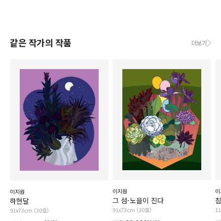
같은 작가의 작품
더보기
이지원
이
이지원
그 섬-노을이 진다
침
하현달
91x73cm (30호)
1
91x73cm (30호)