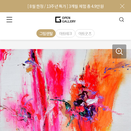
[ 8월 한정 / 13주년 특가 ] 3개월 체험 총 4.9만원
그림렌탈
아트테크
아트굿즈