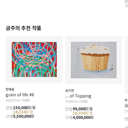
금주의 추천 작품
한혜원
송지연
grain of life #6
... of Topping
91x117cm (50호)
박
73x91cm (30호)
오
렌탈
150,000
원/월
렌탈
99,000
원/월
7
16,334
원/월
16,334
원/월
구매
5,500,000
원
구매
4,000,000
원