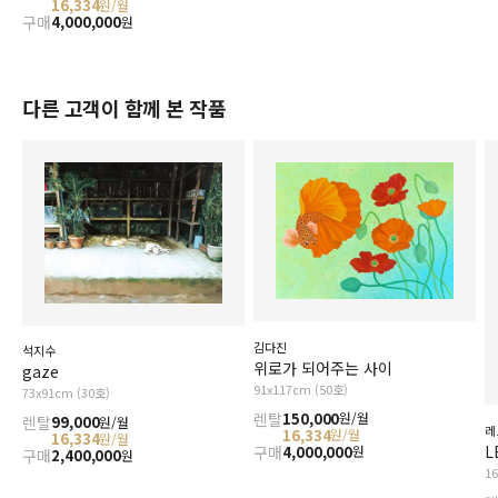
16,334
원/월
구매
4,000,000
원
다른 고객이 함께 본 작품
김다진
석지수
위로가 되어주는 사이
gaze
91x117cm (50호)
73x91cm (30호)
렌탈
150,000
원/월
렌탈
99,000
원/월
레
16,334
원/월
16,334
원/월
L
구매
4,000,000
원
구매
2,400,000
원
1