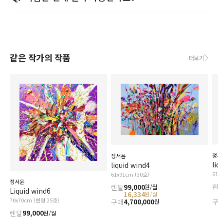
같은 작가의 작품
더보기
정
정서윤
l
liquid wind4
6
61x91cm (30호)
정서윤
렌탈
99,000
원/월
Liquid wind6
16,334
원/월
70x70cm (변형 25호)
구매
4,700,000
원
렌탈
99,000
원/월