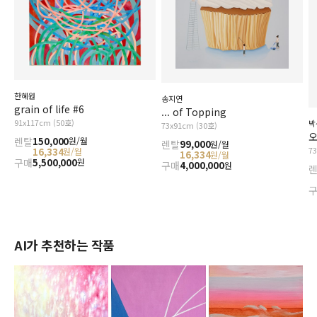
한혜원
송지연
grain of life #6
... of Topping
91x117cm (50호)
박
73x91cm (30호)
오
렌탈
150,000
원/월
렌탈
99,000
원/월
7
16,334
원/월
16,334
원/월
구매
5,500,000
원
구매
4,000,000
원
AI가 추천하는 작품