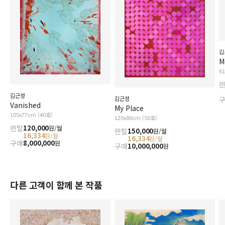
김
M
6
김근정
김근정
Vanished
My Place
105x77cm (40호)
120x86cm (50호)
렌탈
120,000
원/월
렌탈
150,000
원/월
16,334
원/월
16,334
원/월
구매
8,000,000
원
구매
10,000,000
원
다른 고객이 함께 본 작품