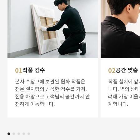
01
작품 검수
02
공간 맞춤
본사 수장고에 보관된 원화 작품은
작품 설치에 앞
전문 설치팀의 꼼꼼한 검수를 거쳐,
니다. 벽의 상
전용 차량으로 고객님의 공간까지 안
려해 가장 어울
전하게 이동합니다.
계합니다.