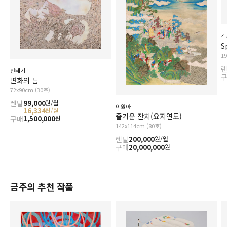
김
S
1
안태기
변화의 틈
72x90cm (30호)
렌탈
99,000
원/월
이원아
16,334
원/월
즐거운 잔치(요지연도)
구매
1,500,000
원
142x114cm (80호)
렌탈
200,000
원/월
구매
20,000,000
원
금주의 추천 작품