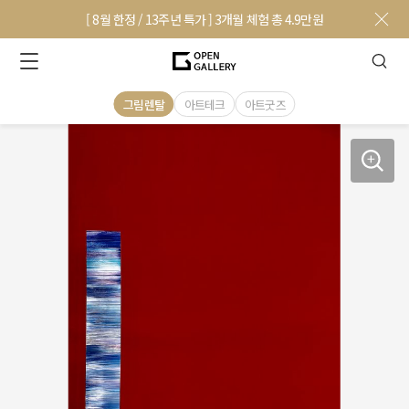
[ 8월 한정 / 13주년 특가 ] 3개월 체험 총 4.9만원
그림렌탈
아트테크
아트굿즈