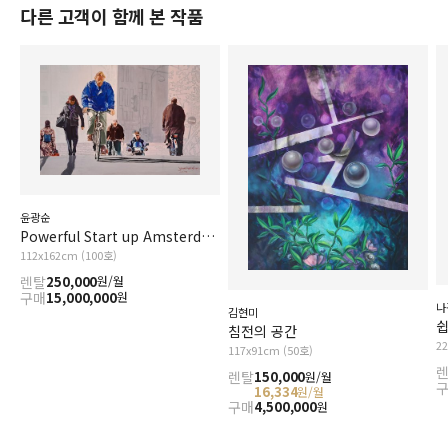
다른 고객이 함께 본 작품
윤광순
Powerful Start up Amsterdam
112x162cm (100호)
렌탈
250,000
원/월
구매
15,000,000
원
나
김현미
쉽
침전의 공간
2
117x91cm (50호)
렌탈
150,000
원/월
16,334
원/월
구매
4,500,000
원