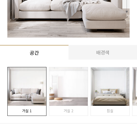
배경색
공간
거실 1
거실 2
침실