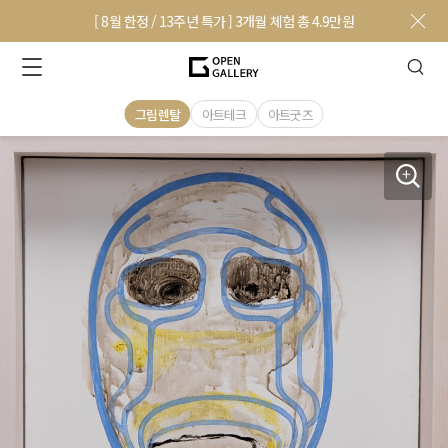
[ 8월 한정 / 13주년 특가 ] 3개월 체험 총 4.9만원
그림렌탈
아트테크
아트굿즈