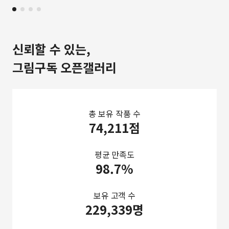
신뢰할 수 있는,
그림구독 오픈갤러리
총 보유 작품 수
74,211점
평균 만족도
98.7%
보유 고객 수
229,339명