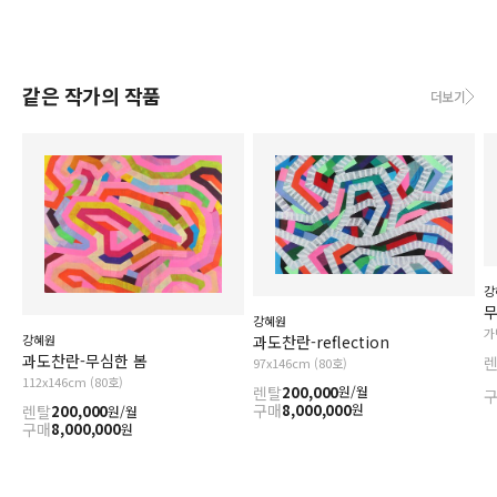
같은 작가의 작품
더보기
강
무
강혜원
가
과도찬란-reflection
강혜원
과도찬란-무심한 봄
97x146cm (80호)
112x146cm (80호)
렌탈
200,000
원/월
구매
8,000,000
원
렌탈
200,000
원/월
구매
8,000,000
원