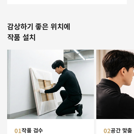
감상하기 좋은 위치에
작품 설치
01
작품 검수
02
공간 맞춤