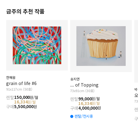
금주의 추천 작품
한혜원
송지연
grain of life #6
... of Topping
91x117cm (50호)
박
73x91cm (30호)
오
렌탈
150,000
원/월
렌탈
99,000
원/월
7
16,334
원/월
16,334
원/월
구매
5,500,000
원
구매
4,000,000
원
렌탈/전시중