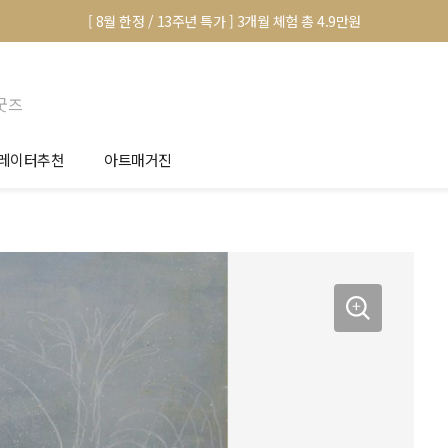
[ 8월 한정 / 13주년 특가 ] 3개월 체험 총 4.9만원
굿즈
레이터추천
아트매거진
안서 신청
전시 정보
품선택 Tip
미술 이야기
림인테리어 Tip
아트 딕셔너리
마별 추천