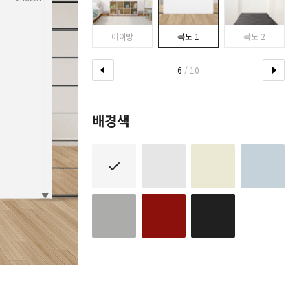
다이닝룸
아이방
복도 1
복도 2
6
/ 10
배경색