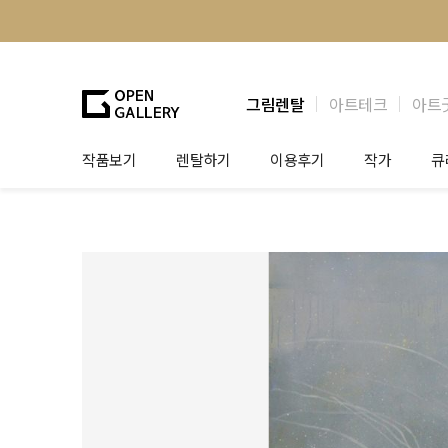
그림렌탈
아트테크
아트
작품보기
렌탈하기
이용후기
작가
큐
그림렌탈
개인 고객
작가소개
제
법인상담
법인 고객
작가공모
작
기프트카드
셀럽 인터뷰
그
테