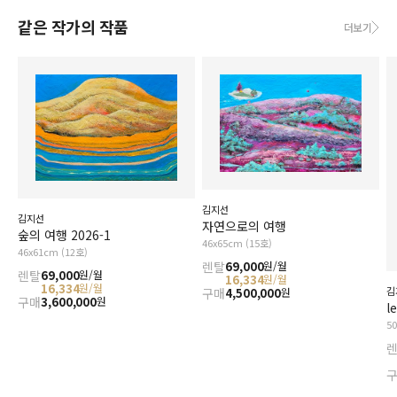
같은 작가의 작품
더보기
김지선
김지선
자연으로의 여행
숲의 여행 2026-1
46x65cm (15호)
46x61cm (12호)
렌탈
69,000
원/월
렌탈
69,000
원/월
16,334
원/월
16,334
원/월
김
구매
4,500,000
원
구매
3,600,000
원
l
5