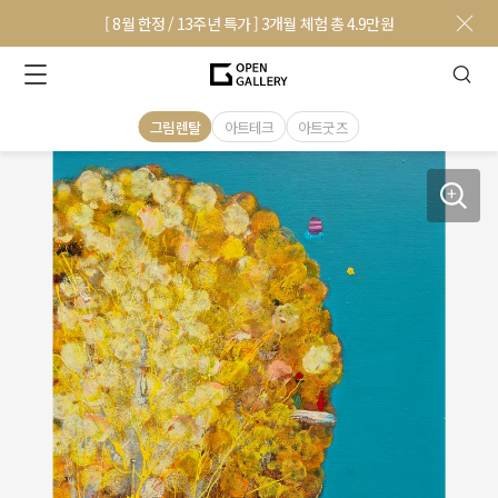
[ 8월 한정 / 13주년 특가 ] 3개월 체험 총 4.9만원
그림렌탈
아트테크
아트굿즈