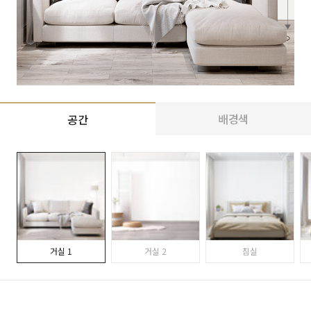
배경색
공간
거실 1
거실 2
침실