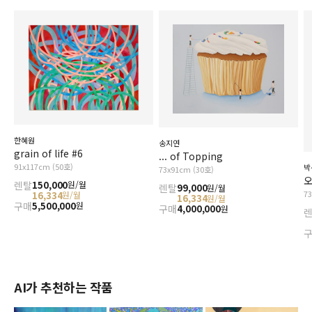
한혜원
송지연
grain of life #6
... of Topping
91x117cm (50호)
박
73x91cm (30호)
오
렌탈
150,000
원/월
렌탈
99,000
원/월
7
16,334
원/월
16,334
원/월
구매
5,500,000
원
구매
4,000,000
원
AI가 추천하는 작품