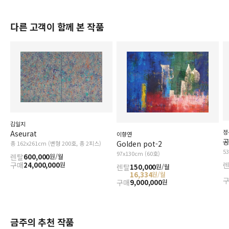
다른 고객이 함께 본 작품
김일지
정
Aseurat
이향연
공
Golden pot-2
총 162x261cm (변형 200호, 총 2피스)
5
97x130cm (60호)
렌탈
600,000
원/월
구매
24,000,000
원
렌탈
150,000
원/월
16,334
원/월
구매
9,000,000
원
금주의 추천 작품