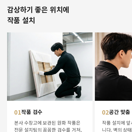
감상하기 좋은 위치에
작품 설치
01
작품 검수
02
공간 맞춤
본사 수장고에 보관된 원화 작품은
작품 설치에 앞
전문 설치팀의 꼼꼼한 검수를 거쳐,
니다. 벽의 상