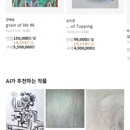
한혜원
송지연
grain of life #6
... of Topping
91x117cm (50호)
박
73x91cm (30호)
오
렌탈
150,000
원/월
렌탈
99,000
원/월
7
16,334
원/월
16,334
원/월
구매
5,500,000
원
구매
4,000,000
원
AI가 추천하는 작품