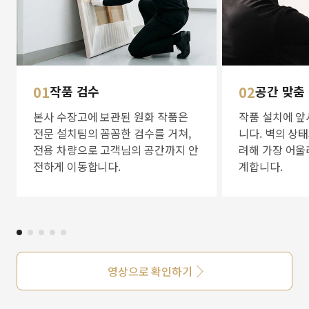
01
작품 검수
02
공간 맞춤
본사 수장고에 보관된 원화 작품은
작품 설치에 앞
전문 설치팀의 꼼꼼한 검수를 거쳐,
니다. 벽의 상
전용 차량으로 고객님의 공간까지 안
려해 가장 어울
전하게 이동합니다.
계합니다.
영상으로 확인하기