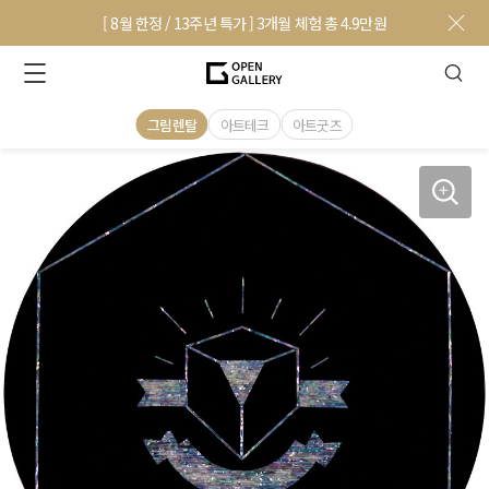
[ 8월 한정 / 13주년 특가 ] 3개월 체험 총 4.9만원
그림렌탈
아트테크
아트굿즈