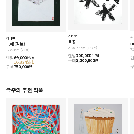
김대연
허
강서연
들꽃
u
吉報(길보)
210x145cm (120호)
7
72x50cm (20호)
렌탈
300,000
원/월
렌탈
69,000
원/월
구매
5,000,000
원
16,334
원/월
구매
750,000
원
금주의 추천 작품