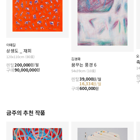
이태길
상생도 _ 재회
오
120x110cm (80호)
김경화
축
꿈꾸는 풍경 6
렌탈
200,000
원/월
1
구매
90,000,000
원
54x39cm (10호)
렌탈
39,000
원/월
16,334
원/월
구매
600,000
원
금주의 추천 작품