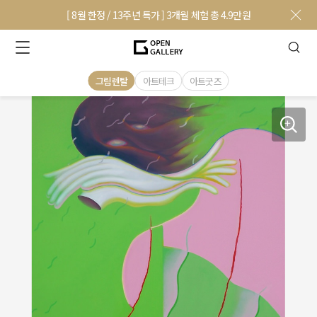
[ 8월 한정 / 13주년 특가 ] 3개월 체험 총 4.9만원
그림렌탈
아트테크
아트굿즈