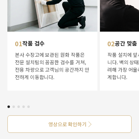
01
작품 검수
02
공간 맞춤
본사 수장고에 보관된 원화 작품은
작품 설치에 앞
전문 설치팀의 꼼꼼한 검수를 거쳐,
니다. 벽의 상
전용 차량으로 고객님의 공간까지 안
려해 가장 어울
전하게 이동합니다.
계합니다.
영상으로 확인하기