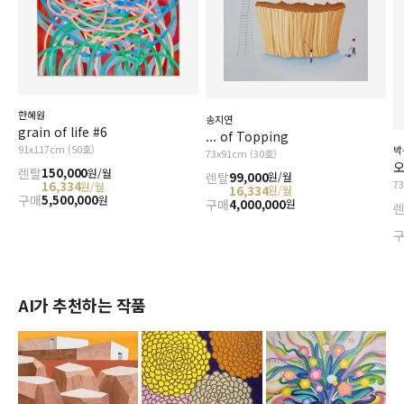
한혜원
송지연
grain of life #6
... of Topping
91x117cm (50호)
박
73x91cm (30호)
오
렌탈
150,000
원/월
렌탈
99,000
원/월
7
16,334
원/월
16,334
원/월
구매
5,500,000
원
구매
4,000,000
원
AI가 추천하는 작품