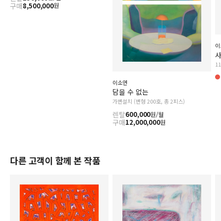
구매
8,500,000
원
이
1
이소연
담을 수 없는
가변설치 (변형 200호, 총 2피스)
렌탈
600,000
원/월
구매
12,000,000
원
다른 고객이 함께 본 작품