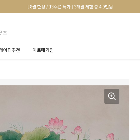
[ 8월 한정 / 13주년 특가 ] 3개월 체험 총 4.9만원
굿즈
레이터추천
아트매거진
안서 신청
전시 정보
품선택 Tip
미술 이야기
림인테리어 Tip
아트 딕셔너리
마별 추천