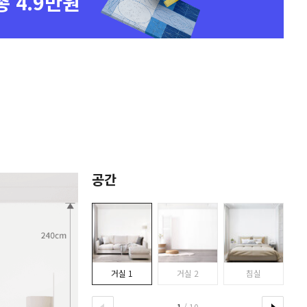
총 4.9만원
공간
거실 1
거실 2
침실
1
/ 10