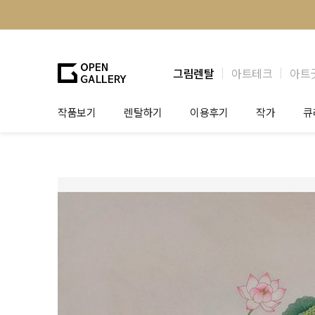
그림렌탈
아트테크
아트
작품보기
렌탈하기
이용후기
작가
큐
그림렌탈
개인 고객
작가소개
제
법인상담
법인 고객
작가공모
작
기프트카드
셀럽 인터뷰
그
테