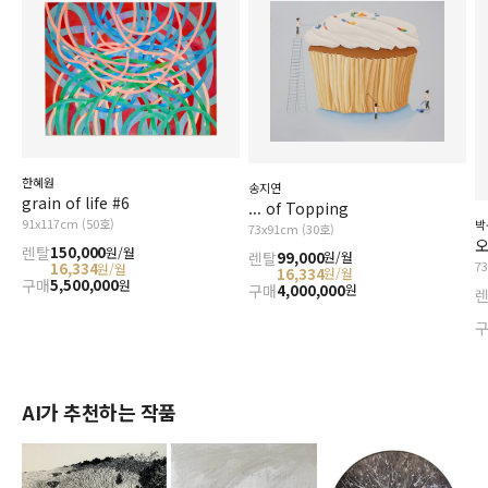
한혜원
송지연
grain of life #6
... of Topping
91x117cm (50호)
박
73x91cm (30호)
오
렌탈
150,000
원/월
렌탈
99,000
원/월
7
16,334
원/월
16,334
원/월
구매
5,500,000
원
구매
4,000,000
원
AI가 추천하는 작품