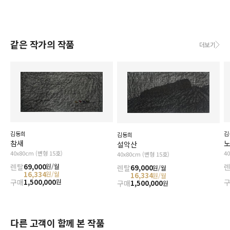
같은 작가의 작품
더보기
김동희
김
김동희
참새
설악산
40x80cm (변형 15호)
4
40x80cm (변형 15호)
렌탈
69,000
원/월
렌탈
69,000
원/월
16,334
원/월
16,334
원/월
구매
1,500,000
원
구매
1,500,000
원
다른 고객이 함께 본 작품