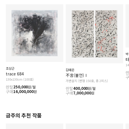
박
터
1
조상근
김태은
trace 684
不言(불언)Ⅰ
130x130cm (100호)
가변설치 (변형 150호, 총 2피스)
렌탈
250,000
원/월
렌탈
400,000
원/월
구매
16,000,000
원
구매
7,000,000
원
금주의 추천 작품