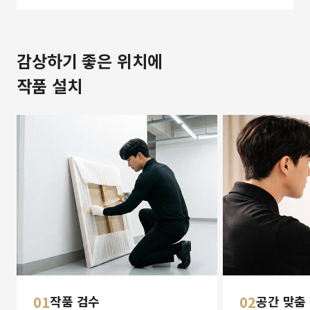
감상하기 좋은 위치에
작품 설치
01
작품 검수
02
공간 맞춤