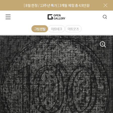
[ 8월 한정 / 13주년 특가 ] 3개월 체험 총 4.9만원
그림렌탈
아트테크
아트굿즈