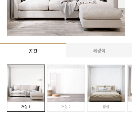
배경색
공간
거실 1
거실 2
침실