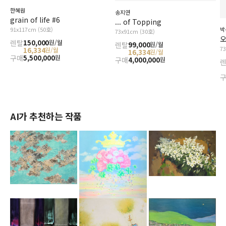
한혜원
송지연
grain of life #6
... of Topping
91x117cm (50호)
박
73x91cm (30호)
오
렌탈
150,000
원/월
렌탈
99,000
원/월
7
16,334
원/월
16,334
원/월
구매
5,500,000
원
구매
4,000,000
원
AI가 추천하는 작품