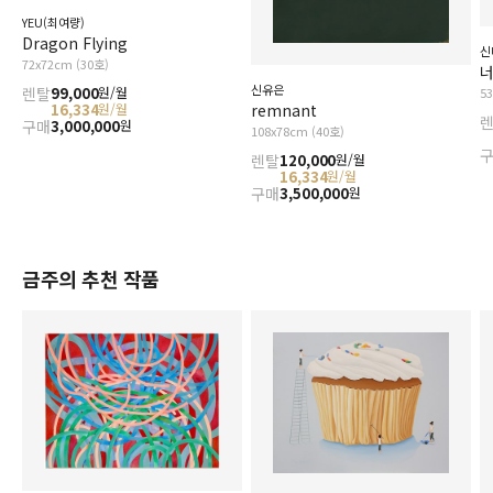
YEU(최여량)
Dragon Flying
신
72x72cm (30호)
너
신유은
렌탈
99,000
원/월
5
remnant
16,334
원/월
구매
3,000,000
원
108x78cm (40호)
렌탈
120,000
원/월
16,334
원/월
구매
3,500,000
원
금주의 추천 작품