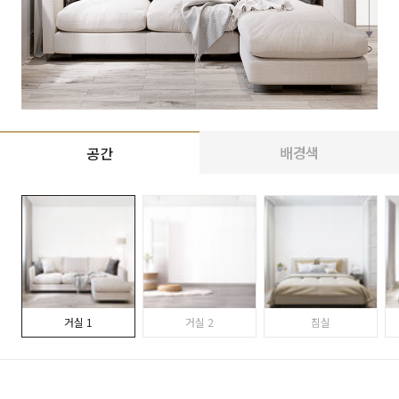
배경색
공간
거실 1
거실 2
침실