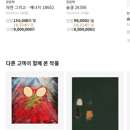
장은하
장은하
자연 그리고…에너지 18602
숨결 26306
97x97cm (60호)
73x73cm (30호)
장
숨
렌탈
150,000
원/월
렌탈
99,000
원/월
9
16,334
원/월
16,334
원/월
구매
9,000,000
원
구매
6,000,000
원
다른 고객이 함께 본 작품