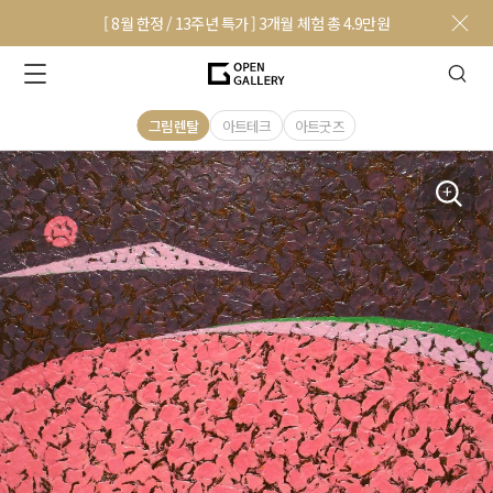
[ 8월 한정 / 13주년 특가 ] 3개월 체험 총 4.9만원
그림렌탈
아트테크
아트굿즈