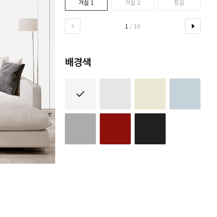
거실 1
거실 2
침실
1
/ 10
배경색