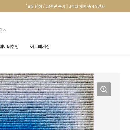
[ 8월 한정 / 13주년 특가 ] 3개월 체험 총 4.9만원
굿즈
레이터추천
아트매거진
안서 신청
전시 정보
품선택 Tip
미술 이야기
림인테리어 Tip
아트 딕셔너리
마별 추천