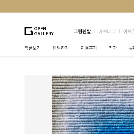
그림렌탈
아트테크
아트
작품보기
렌탈하기
이용후기
작가
큐
그림렌탈
개인 고객
작가소개
제
법인상담
법인 고객
작가공모
작
기프트카드
셀럽 인터뷰
그
테