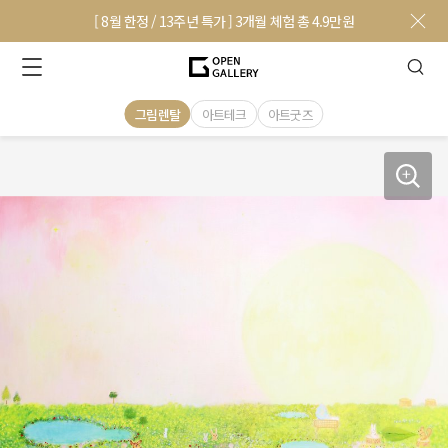
[ 8월 한정 / 13주년 특가 ] 3개월 체험 총 4.9만원
그림렌탈
아트테크
아트굿즈