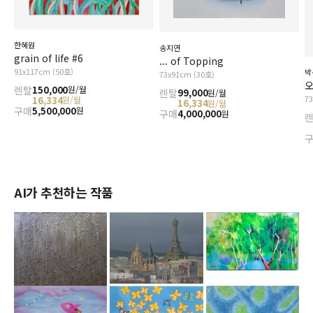
한혜원
송지연
grain of life #6
... of Topping
91x117cm (50호)
박
73x91cm (30호)
오
렌탈
150,000
원/월
렌탈
99,000
원/월
7
16,334
원/월
16,334
원/월
구매
5,500,000
원
구매
4,000,000
원
AI가 추천하는 작품