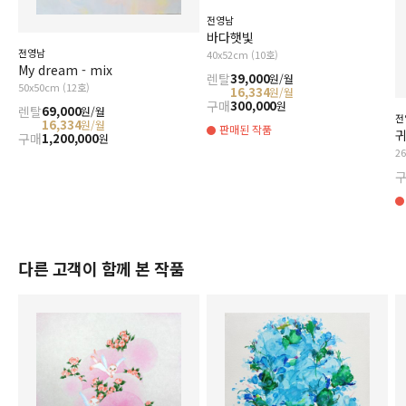
전영남
바다햇빛
전영남
40x52cm (10호)
My dream - mix
렌탈
39,000
원/월
50x50cm (12호)
16,334
원/월
구매
300,000
원
렌탈
69,000
원/월
전
16,334
원/월
판매된 작품
귀
구매
1,200,000
원
2
다른 고객이 함께 본 작품