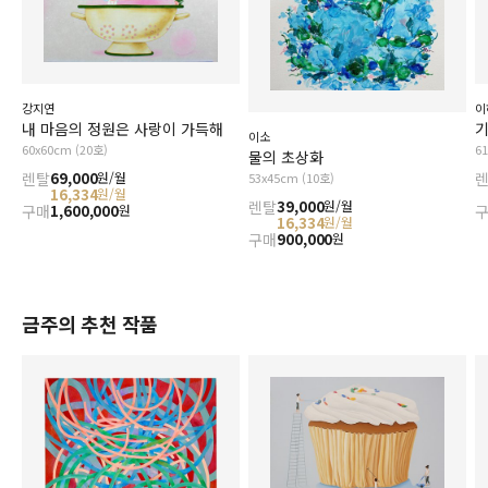
강지연
이
내 마음의 정원은 사랑이 가득해
기
이소
60x60cm (20호)
6
물의 초상화
렌탈
69,000
원/월
53x45cm (10호)
16,334
원/월
렌탈
39,000
원/월
구매
1,600,000
원
16,334
원/월
구매
900,000
원
금주의 추천 작품