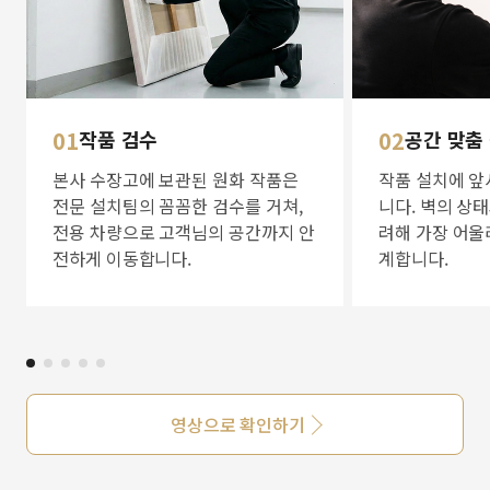
01
작품 검수
02
공간 맞춤
본사 수장고에 보관된 원화 작품은
작품 설치에 앞
전문 설치팀의 꼼꼼한 검수를 거쳐,
니다. 벽의 상
전용 차량으로 고객님의 공간까지 안
려해 가장 어울
전하게 이동합니다.
계합니다.
영상으로 확인하기