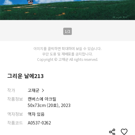
1/2
이미지를 클릭하면 확대하여 보실 수 있습니다.
무단 도용 및 재배포를 금지합니다.
Copyright © 고재군 All rights reserved.
그리운 날에213
작가
고재군
작품정보
캔버스에 아크릴
50x73cm (20호), 2023
액자정보
액자 있음
작품코드
A0537-0262