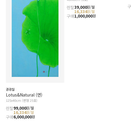
렌탈
39,000
원/월
16,334
원/월
구매
1,000,000
원
권광칠
Lotus&Natural (연)
125x40cm (변형 25호)
렌탈
99,000
원/월
16,334
원/월
구매
6,000,000
원