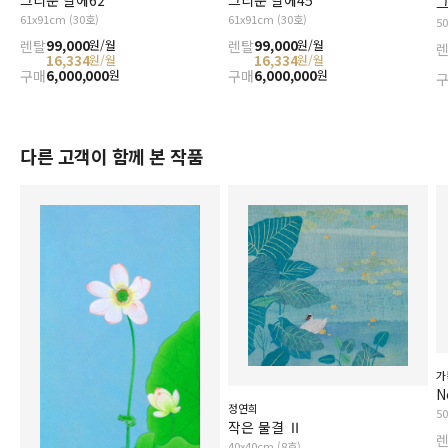
그
61x91cm (30호)
61x91cm (30호)
5
렌탈
99,000
렌탈
99,000
원/월
원/월
16,334
16,334
원/월
원/월
구매
6,000,000
구매
6,000,000
원
원
다른 고객이 함께 본 작품
가
N
정연희
5
작은 물결 Ⅱ
40x40cm (8호)