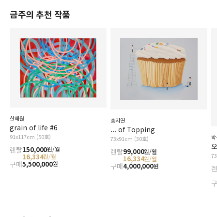
금주의 추천 작품
한혜원
송지연
grain of life #6
... of Topping
91x117cm (50호)
박
73x91cm (30호)
오
렌탈
150,000
원/월
렌탈
99,000
원/월
7
16,334
원/월
16,334
원/월
구매
5,500,000
원
구매
4,000,000
원