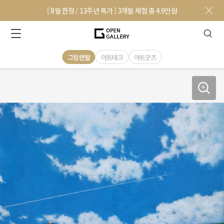
[ 8월 한정 / 13주년 특가 ] 3개월 체험 총 4.9만원
그림렌탈
아트테크
아트굿즈