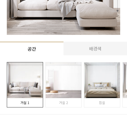
배경색
공간
거실 1
거실 2
침실