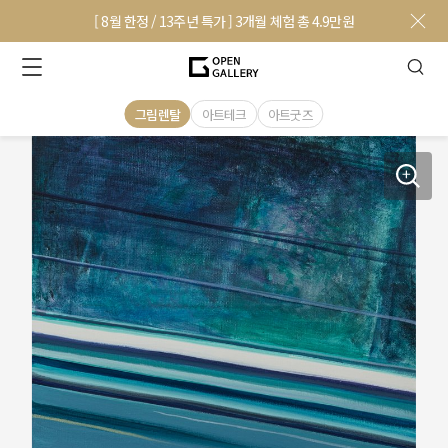
[ 8월 한정 / 13주년 특가 ] 3개월 체험 총 4.9만원
그림렌탈
아트테크
아트굿즈