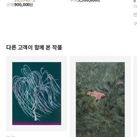
구매
5
구매
900,000
원
7
다른 고객이 함께 본 작품