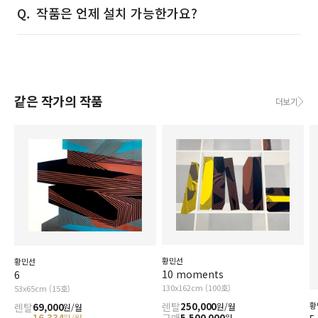
작품은 언제 설치 가능한가요?
같은 작가의 작품
더보기
황민선
황민선
10 moments
6
130x162cm (100호)
53x65cm (15호)
황
렌탈
250,000
원/월
렌탈
69,000
원/월
5,500,000
16,334
원
원/월