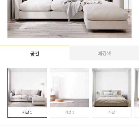
배경색
공간
거실 1
거실 2
침실