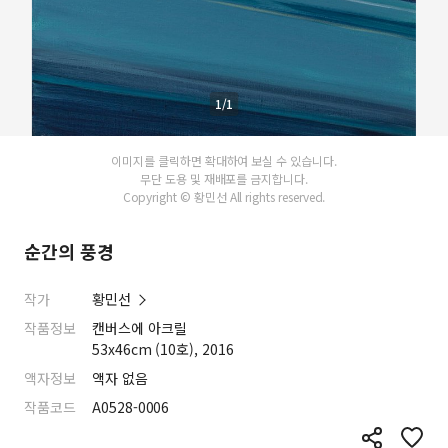
1/1
이미지를 클릭하면 확대하여 보실 수 있습니다.
무단 도용 및 재배포를 금지합니다.
Copyright © 황민선 All rights reserved.
순간의 풍경
작가
황민선
작품정보
캔버스에 아크릴
53x46cm (10호), 2016
액자정보
액자 없음
작품코드
A0528-0006