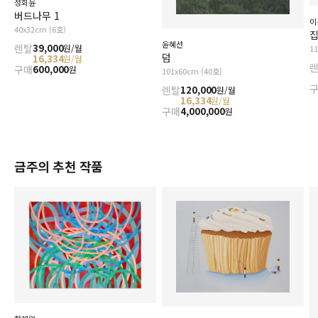
정회윤
버드나무 1
이
40x32cm (6호)
윤혜선
렌탈
39,000
원/월
1
덤
16,334
원/월
구매
600,000
원
101x60cm (40호)
렌탈
120,000
원/월
16,334
원/월
구매
4,000,000
원
금주의 추천 작품