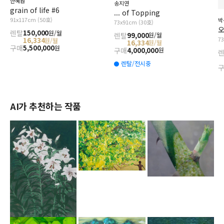
한혜원
송지연
grain of life #6
... of Topping
91x117cm (50호)
박
73x91cm (30호)
오
렌탈
150,000
원/월
렌탈
99,000
원/월
7
16,334
원/월
16,334
원/월
구매
5,500,000
원
구매
4,000,000
원
렌탈/전시중
AI가 추천하는 작품