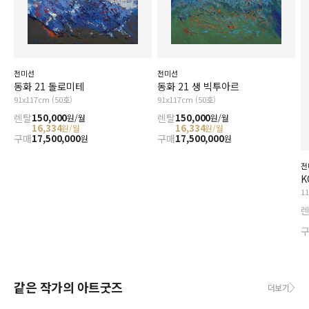
전미선
전미선
동화 21 돌로미테
동화 21 생 빅투아르
91x117cm (50호)
91x117cm (50호)
렌탈
150,000
렌탈
150,000
원/월
원/월
16,334
16,334
원/월
원/월
구매
17,500,000
구매
17,500,000
원
원
전
K
1
같은 작가의 아트굿즈
더보기