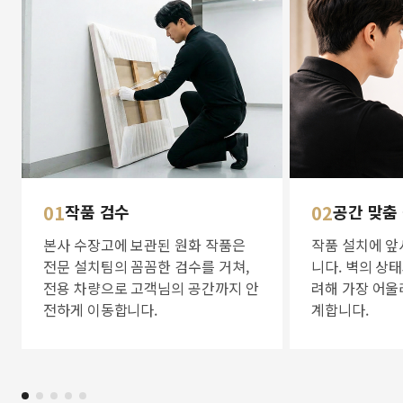
01
작품 검수
02
공간 맞춤
본사 수장고에 보관된 원화 작품은
작품 설치에 앞
전문 설치팀의 꼼꼼한 검수를 거쳐,
니다. 벽의 상
전용 차량으로 고객님의 공간까지 안
려해 가장 어울
전하게 이동합니다.
계합니다.