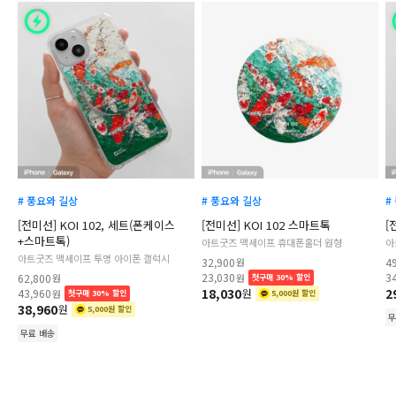
# 풍요와 길상
# 풍요와 길상
#
[전미선] KOI 102, 세트(폰케이스
[전미선] KOI 102 스마트톡
[
+스마트톡)
아트굿즈 맥세이프 휴대폰홀더 원형
아
아트굿즈 맥세이프 투명 아이폰 갤럭시
32,900
원
4
23,030
3
62,800
원
원
첫구매 30% 할인
18,030
2
43,960
원
원
첫구매 30% 할인
5,000원 할인
38,960
원
5,000원 할인
무
무료 배송