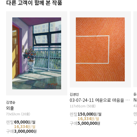
다른 고객이 함께 본 작품
윤
김경민
N
03-07-24-11 여운으로 마음을 덮어줘요
김영순
4
117x91cm (50호)
외출
렌탈
150,000
원/월
73x53cm (20호)
16,334
원/월
렌탈
69,000
원/월
구매
5,000,000
원
16,334
원/월
구매
3,000,000
원