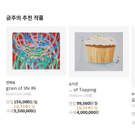
금주의 추천 작품
한혜원
송지연
grain of life #6
... of Topping
91x117cm (50호)
박
73x91cm (30호)
오
렌탈
150,000
원/월
렌탈
99,000
원/월
7
16,334
원/월
16,334
원/월
구매
5,500,000
원
구매
4,000,000
원