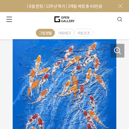
[ 8월 한정 / 13주년 특가 ] 3개월 체험 총 4.9만원
그림렌탈
아트테크
아트굿즈