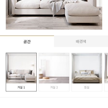
배경색
공간
거실 1
거실 2
침실