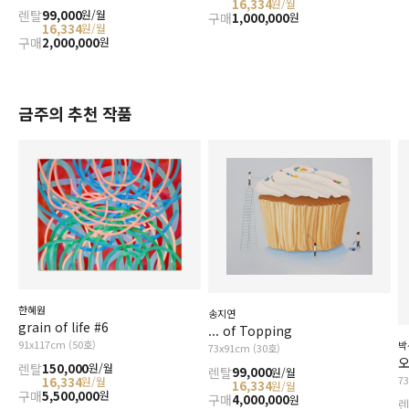
16,334
원/월
렌탈
99,000
원/월
구매
1,000,000
원
16,334
원/월
구매
2,000,000
원
금주의 추천 작품
한혜원
송지연
grain of life #6
... of Topping
91x117cm (50호)
박
73x91cm (30호)
오
렌탈
150,000
원/월
렌탈
99,000
원/월
7
16,334
원/월
16,334
원/월
구매
5,500,000
원
구매
4,000,000
원