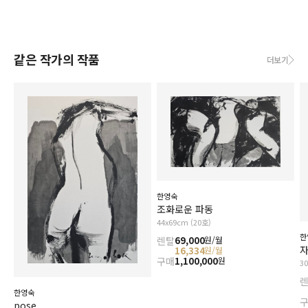
같은 작가의 작품
더보기
한영숙
조화로운 파동
44x69cm (20호)
한
렌탈
69,000
원/월
자
16,334
원/월
구매
1,100,000
원
3
한영숙
pose