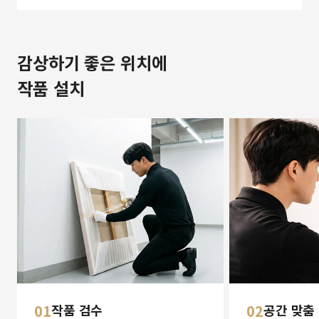
감상하기 좋은 위치에
작품 설치
01
작품 검수
02
공간 맞춤