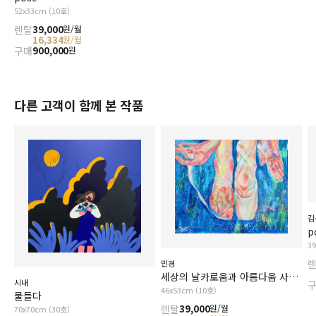
52x33cm (10호)
렌탈
39,000
원/월
16,334
원/월
구매
900,000
원
다른 고객이 함께 본 작품
김
p
3
민경
세상의 날카로움과 아름다움 사이에서
시내
46x53cm (10호)
물들다
렌탈
39,000
원/월
70x70cm (30호)