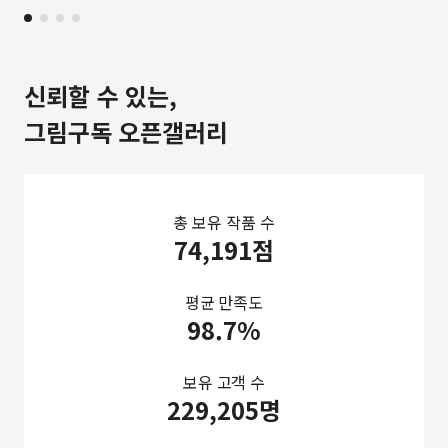
신뢰할 수 있는,
그림구독 오픈갤러리
총 보유 작품 수
74,191점
평균 만족도
98.7%
보유 고객 수
229,205명