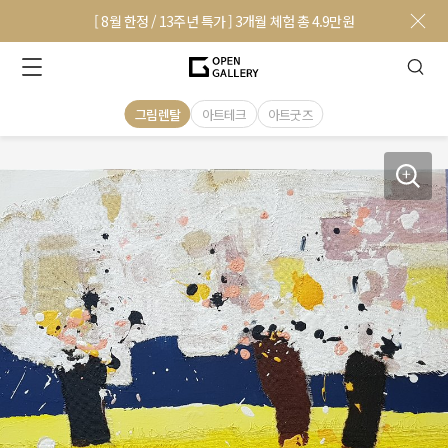
[ 8월 한정 / 13주년 특가 ] 3개월 체험 총 4.9만원
그림렌탈
아트테크
아트굿즈