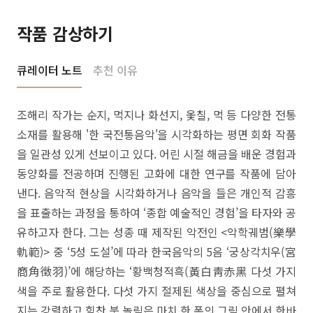
작품 감상하기
큐레이터 노트
추천 이유
조해리 작가는 순지, 먹지나 화선지, 옻칠, 먹 등 다양한 전통
소재를 활용해 '한 국전통음악'을 시각화하는 평면 회화 작품
을 일관성 있게 선보이고 있다. 어린 시절 해금을 배운 경험과
동양화를 전공하며 진행된 고화에 대한 연구를 작품에 담아
낸다. 음악적 현상을 시각화하거나 음악을 들은 개인적 감흥
을 표출하는 과정을 통하여 ‘종합 예술적인 경험’을 타자와 공
유하고자 한다. 그는 성종 때 제작된 악전인 <악학궤범(樂學
軌範)> 중 ‘5성 도설’에 따라 한국음악의 5음 ‘궁상각치우(宮
商角徵羽)’에 해당하는 ‘황백청적흑(黃白靑赤黑 다섯 가지
색을 주로 활용한다. 다섯 가지 절제된 색상을 중심으로 펼쳐
지는 강렬하고 힘찬 붓 놀림은 마치 한 폭의 그림 안에서 한바