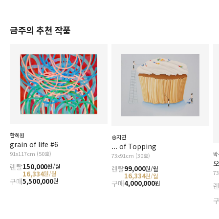
금주의 추천 작품
한혜원
송지연
grain of life #6
... of Topping
91x117cm (50호)
박
73x91cm (30호)
오
렌탈
150,000
원/월
렌탈
99,000
원/월
7
16,334
원/월
16,334
원/월
구매
5,500,000
원
구매
4,000,000
원