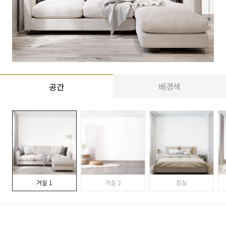
배경색
공간
거실 1
거실 2
침실