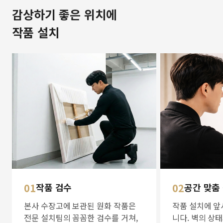
감상하기 좋은 위치에
작품 설치
01
작품 검수
02
공간 맞춤
본사 수장고에 보관된 원화 작품은
작품 설치에 앞
전문 설치팀의 꼼꼼한 검수를 거쳐,
니다. 벽의 상