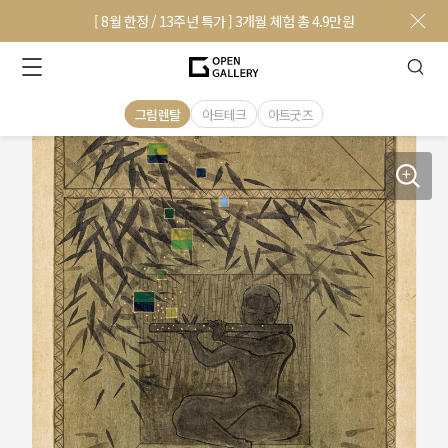
[ 8월 한정 / 13주년 특가 ] 3개월 체험 총 4.9만원
그림렌탈
아트테크
아트굿즈