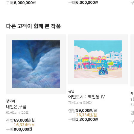
구매
6,000,000
구매
6,000,000
원
원
다른 고객이 함께 본 작품
유인
최
어떤도시：백일몽 Ⅳ
s
장쪼찌
73x91cm (30호)
6
내일은,구름
렌탈
99,000
원/월
61x61cm (20호)
16,334
원/월
구매
1,300,000
원
렌탈
69,000
원/월
16,334
원/월
구매
800,000
원