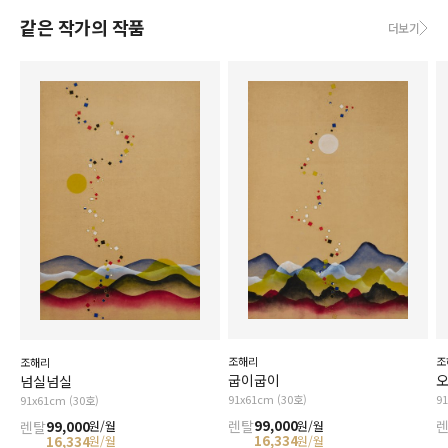
같은 작가의 작품
더보기
조해리
조
조해리
굽이굽이
넘실넘실
91x61cm (30호)
9
91x61cm (30호)
렌탈
99,000
렌탈
99,000
원/월
원/월
16,334
16,334
원/월
원/월