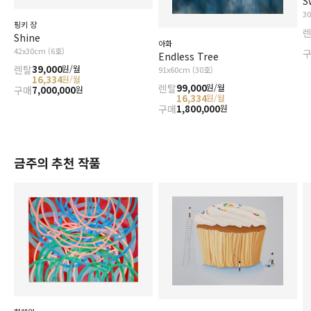
S
3
핑키 장
Shine
아화
42x30cm (6호)
Endless Tree
렌탈
39,000
원/월
91x60cm (30호)
16,334
원/월
렌탈
99,000
원/월
구매
7,000,000
원
16,334
원/월
구매
1,800,000
원
금주의 추천 작품