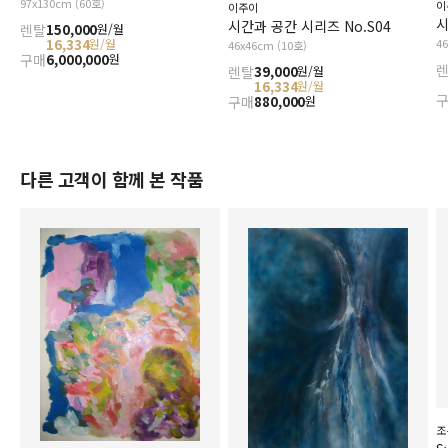
97x130cm (60호)
이
이주이
시
시간과 공간 시리즈 No.S04
렌탈
150,000
원/월
16,334
4
원/월
46x46cm (10호)
구매
6,000,000
원
렌탈
39,000
원/월
16,334
원/월
구매
880,000
원
다른 고객이 함께 본 작품
조