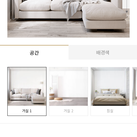
배경색
공간
거실 1
거실 2
침실