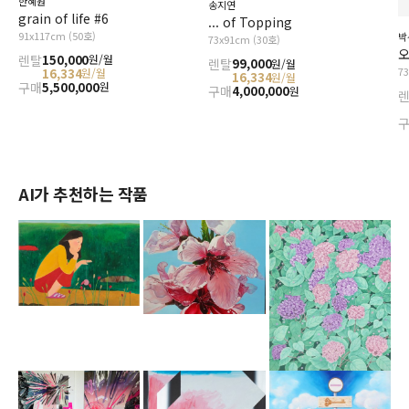
한혜원
송지연
grain of life #6
... of Topping
91x117cm (50호)
박
73x91cm (30호)
오
렌탈
150,000
원/월
렌탈
99,000
원/월
7
16,334
원/월
16,334
원/월
구매
5,500,000
원
구매
4,000,000
원
AI가 추천하는 작품