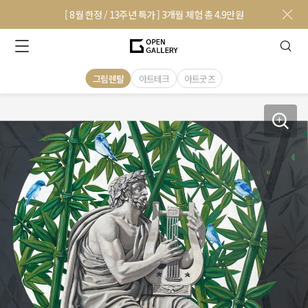
[ 8월 한정 / 13주년 특가 ] 3개월 체험 총 4.9만원
그림렌탈
아트테크
아트굿즈