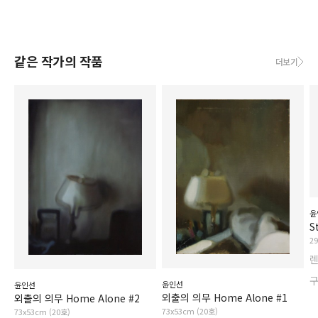
같은 작가의 작품
더보기
윤
S
2
윤인선
윤인선
외출의 의무 Home Alone #1
외출의 의무 Home Alone #2
73x53cm (20호)
73x53cm (20호)