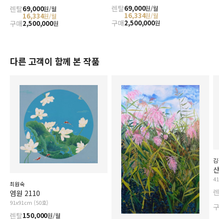
렌탈
69,000
원/월
렌탈
69,000
원/월
16,334
원/월
16,334
원/월
구매
2,500,000
원
구매
2,500,000
원
다른 고객이 함께 본 작품
김
산
4
최원숙
염원 2110
91x91cm (50호)
렌탈
150,000
원/월