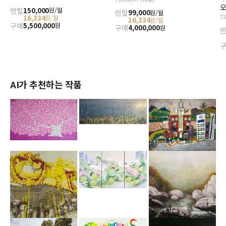
오
렌탈
150,000
원/월
렌탈
99,000
원/월
7
16,334
원/월
16,334
원/월
구매
5,500,000
원
구매
4,000,000
원
AI가 추천하는 작품