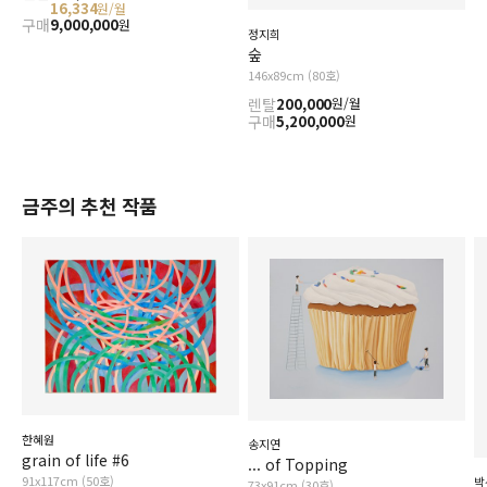
16,334
원/월
구매
9,000,000
원
정지희
숲
146x89cm (80호)
렌탈
200,000
원/월
구매
5,200,000
원
금주의 추천 작품
한혜원
송지연
grain of life #6
... of Topping
91x117cm (50호)
박
73x91cm (30호)