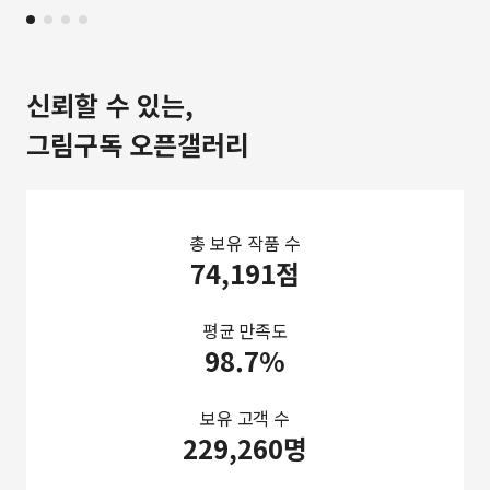
신뢰할 수 있는,
그림구독 오픈갤러리
총 보유 작품 수
74,191점
평균 만족도
98.7%
보유 고객 수
229,260명