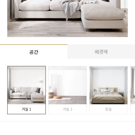
배경색
공간
거실 1
거실 2
침실