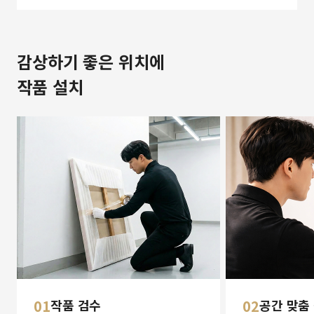
감상하기 좋은 위치에
작품 설치
01
작품 검수
02
공간 맞춤