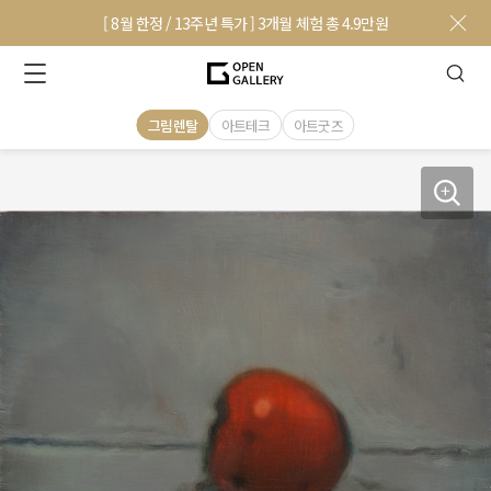
[ 8월 한정 / 13주년 특가 ] 3개월 체험 총 4.9만원
그림렌탈
아트테크
아트굿즈