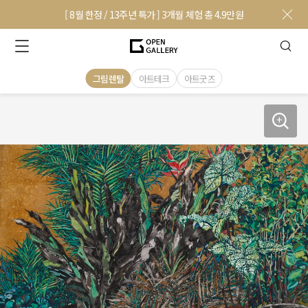
[ 8월 한정 / 13주년 특가 ] 3개월 체험 총 4.9만원
그림렌탈
아트테크
아트굿즈