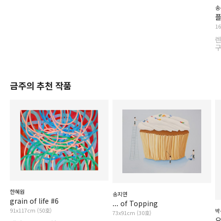
송
플
1
금주의 추천 작품
한혜원
송지연
grain of life #6
... of Topping
91x117cm (50호)
박
73x91cm (30호)
오