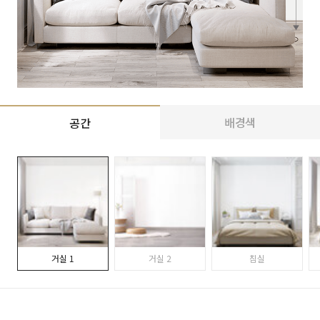
배경색
공간
거실 1
거실 2
침실