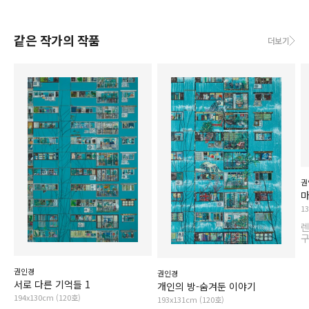
같은 작가의 작품
더보기
권
마
1
권인경
권인경
서로 다른 기억들 1
개인의 방-숨겨둔 이야기
194x130cm (120호)
193x131cm (120호)