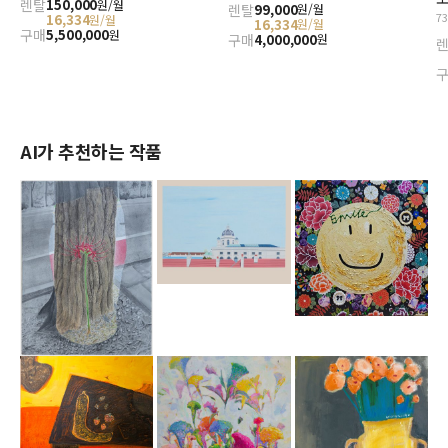
렌탈
150,000
원/월
렌탈
99,000
원/월
7
16,334
원/월
16,334
원/월
구매
5,500,000
원
구매
4,000,000
원
AI가 추천하는 작품