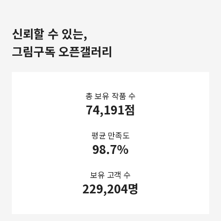
신뢰할 수 있는,
그림구독 오픈갤러리
총 보유 작품 수
74,191점
평균 만족도
98.7%
보유 고객 수
229,204명