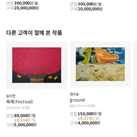
렌탈
300,000
원/월
렌탈
300,000
원/월
구매
20,000,000
원
구매
20,000,000
원
다른 고객이 함께 본 작품
염수윤
윤지현
ground
축제(Festival)
80x117cm (50호)
53x73cm (20호)
렌탈
150,000
원/월
렌탈
69,000
원/월
16,334
원/월
16,334
원/월
구매
4,000,000
원
구매
5,000,000
원