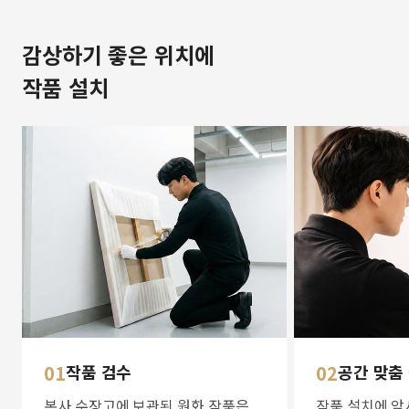
감상하기 좋은 위치에
작품 설치
01
작품 검수
02
공간 맞춤
본사 수장고에 보관된 원화 작품은
작품 설치에 앞