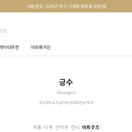
[ 8월 한정 / 13주년 특가 ] 3개월 체험 총 4.9만원
굿즈
레이터추천
아트매거진
안서 신청
전시 정보
품선택 Tip
미술 이야기
긍수
림인테리어 Tip
아트 딕셔너리
Geungsu
마별 추천
경희대학교 미술학부 한국화전공 학사
작품
이력
인터뷰
전시
아트굿즈