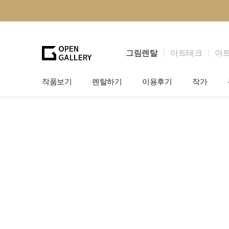
그림렌탈
아트테크
아
작품보기
렌탈하기
이용후기
작가
그림렌탈
개인 고객
작가소개
법인상담
법인 고객
작가공모
기프트카드
셀럽 인터뷰