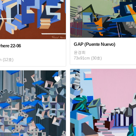
GAP (Puente Nuevo)
ere 22-06
윤경희
73x91cm (30호)
m (12호)