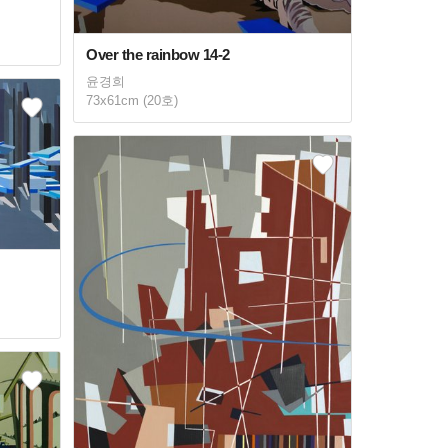
Over the rainbow 14-2
윤경희
73x61cm (20호)