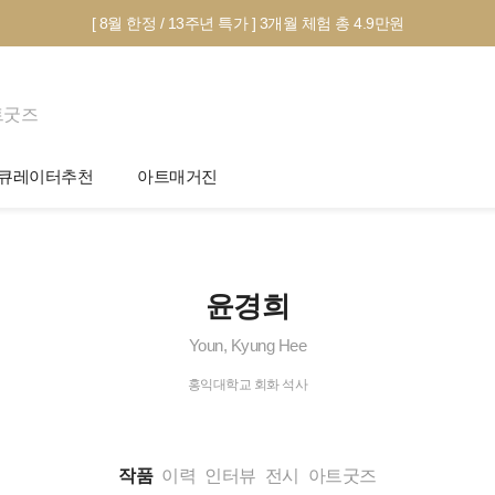
[ 8월 한정 / 13주년 특가 ] 3개월 체험 총 4.9만원
트굿즈
큐레이터추천
아트매거진
제안서 신청
전시 정보
작품선택 Tip
미술 이야기
윤경희
그림인테리어 Tip
아트 딕셔너리
Youn, Kyung Hee
테마별 추천
홍익대학교 회화 석사
작품
이력
인터뷰
전시
아트굿즈