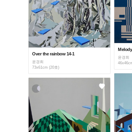
Melody
Over the rainbow 14-1
윤경희
윤경희
46x46c
73x61cm (20호)