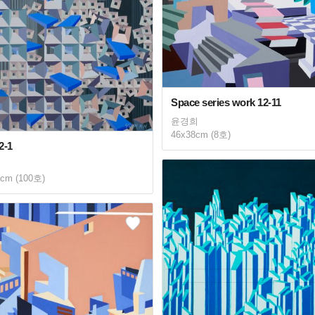
Space series work 12-11
윤경희
46x38cm (8호)
2-1
2cm (100호)