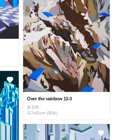
Over the rainbow 13-3
윤경희
117x91cm (50호)