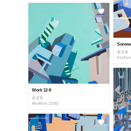
Somewh
윤경희
61x41c
Work 12-9
윤경희
46x46cm (10호)