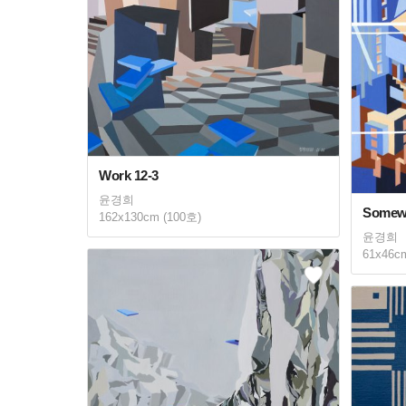
Work 12-3
윤경희
Somewh
162x130cm (100호)
윤경희
61x46c