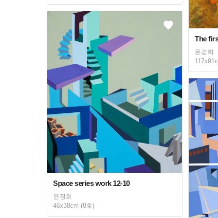
The fir
윤경희
117x91
Space series work 12-10
윤경희
46x38cm (8호)