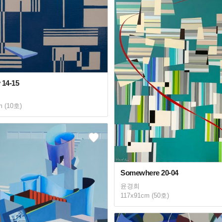
 14-15
m (10호)
Somewhere 20-04
윤경희
117x91cm (50호)