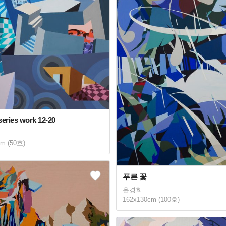
eries work 12-20
cm (50호)
푸른 꽃
윤경희
162x130cm (100호)