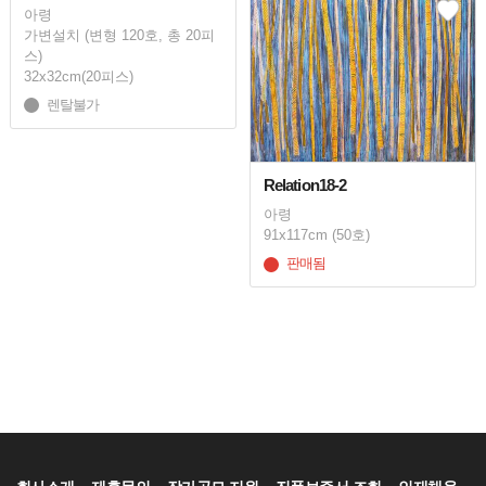
아령
가변설치 (변형 120호, 총 20피
스)
32x32cm(20피스)
렌탈불가
Relation18-2
아령
91x117cm (50호)
판매됨