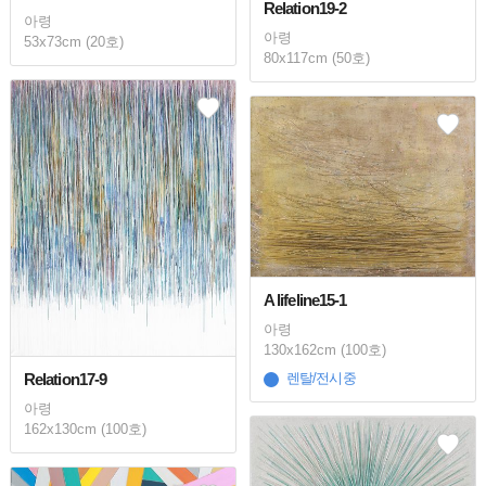
Relation19-2
아령
아령
53x73cm (20호)
80x117cm (50호)
A lifeline15-1
아령
130x162cm (100호)
Relation17-9
렌탈/전시중
아령
162x130cm (100호)