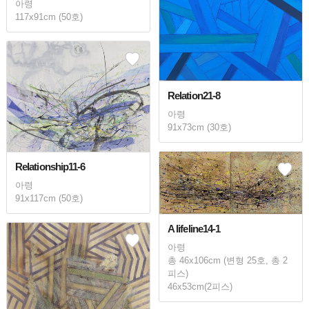
아령
117x91cm (50호)
Relation21-8
아령
91x73cm (30호)
Relationship11-6
아령
91x117cm (50호)
A lifeline14-1
아령
총 46x106cm (변형 25호, 총 2
피스)
46x53cm(2피스)