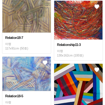
Relation18-7
아령
Relationship11-3
117x91cm (50호)
아령
130x162cm (100호)
Relation18-5
아령