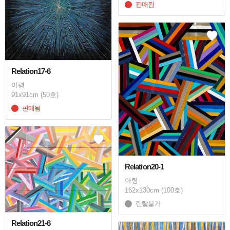
판매됨
Relation17-6
아령
91x91cm (50호)
판매됨
Relation20-1
아령
162x130cm (100호)
렌탈불가
Relation21-6