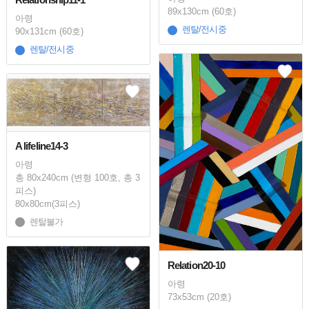
89x130cm (60호)
아령
렌탈/전시중
90x131cm (60호)
렌탈/전시중
A lifeline14-3
아령
총 80x240cm (변형 100호, 총 3
피스)
80x80cm(3피스)
렌탈불가
Relation20-10
아령
73x53cm (20호)