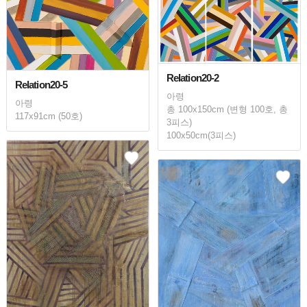
Relation20-2
Relation20-5
아령
아령
총 100x150cm (변형 100호, 총
117x91cm (50호)
3피스)
100x50cm(3피스)