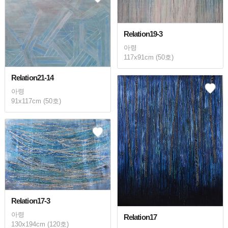
Relation19-3
아령
117x91cm (50호)
Relation21-14
아령
91x117cm (50호)
Relation17-3
아령
Relation17
130x194cm (120호)