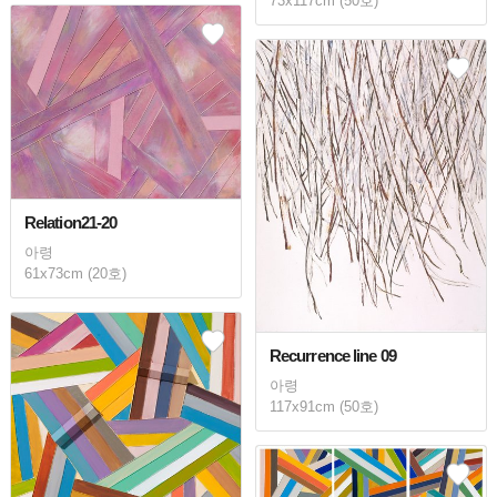
73x117cm (50호)
Relation21-20
아령
61x73cm (20호)
Recurrence line 09
아령
117x91cm (50호)