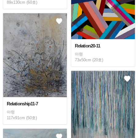
89x130cm (60호)
Relation20-11
아령
73x50cm (20호)
Relationship11-7
아령
117x91cm (50호)