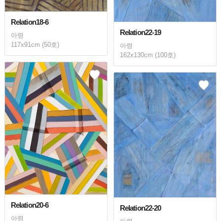
Relation18-6
Relation22-19
아령
117x91cm (50호)
아령
162x130cm (100호)
Relation20-6
Relation22-20
아령