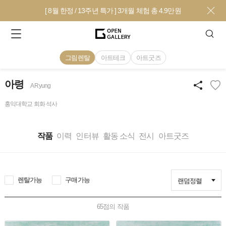
[ 8월 한정 / 13주년 특가 ] 3개월 체험 총 4.9만원
그림렌탈
아트테크
아트굿즈
아령
A Ryung
홍익대학교 회화 석사
작품
이력
인터뷰
활동 소식
전시
아트굿즈
렌탈가능
구매가능
랜덤정렬
65
점의 작품