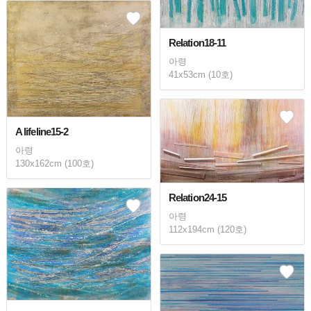
Relation18-11
아령
41x53cm (10호)
A lifeline15-2
아령
130x162cm (100호)
Relation24-15
아령
112x194cm (120호)