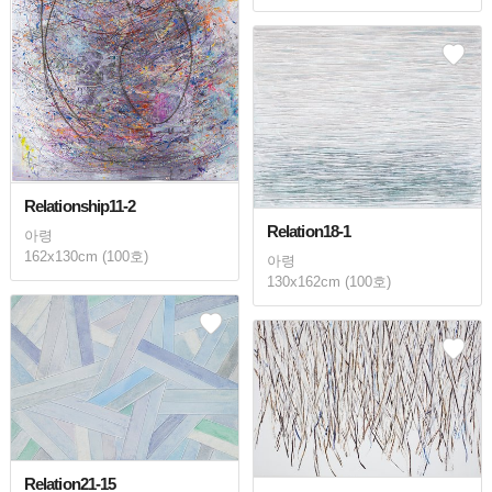
Relationship11-2
Relation18-1
아령
162x130cm (100호)
아령
130x162cm (100호)
Relation21-15