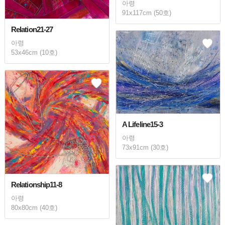
아령
91x117cm (50호)
Relation21-27
아령
53x46cm (10호)
A Lifeline15-3
아령
73x91cm (30호)
Relationship11-8
아령
80x80cm (40호)