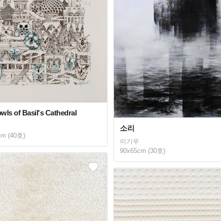
ls of Basil's Cathedral
소리
cm (40호)
이기우
90x65cm (30호)