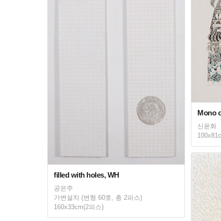
Mono ow
신윤화
100x81
filled with holes, WH
공은주
가변설치 (변형 60호, 총 2피스)
160x33cm(2피스)