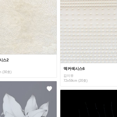
시스2
덱커섹시스6
m (30호)
김이유
72x59cm (20호)