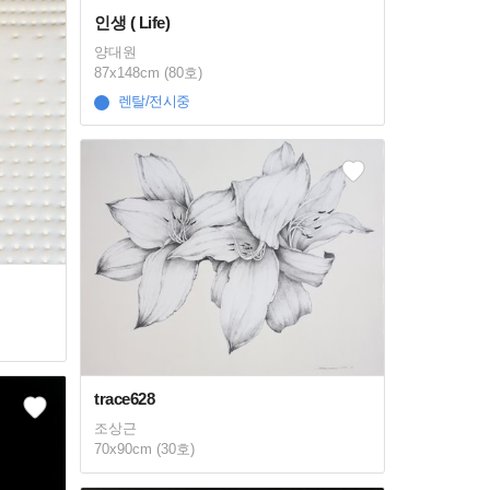
인생 ( Life)
양대원
87x148cm (80호)
렌탈/전시중
trace628
조상근
70x90cm (30호)