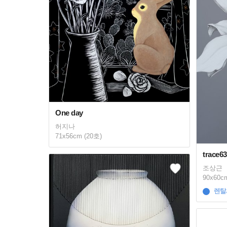
One day
허지나
71x56cm (20호)
trace6
조상근
90x60c
렌탈