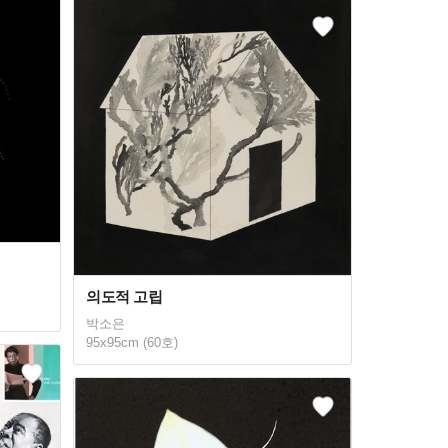
의도적 고립
박소은
95x95cm (60호)