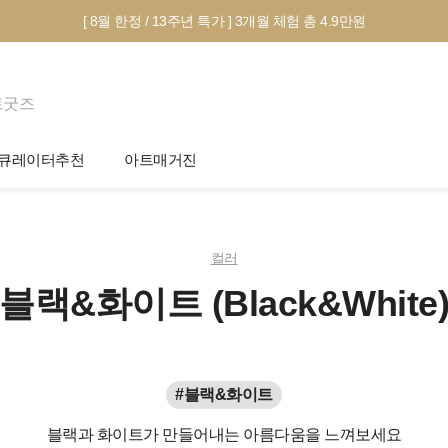
[ 8월 한정 / 13주년 특가 ] 3개월 체험 총 4.9만원
트굿즈
큐레이터추천
아트매거진
제안서 신청
전시 정보
작품선택 Tip
미술 이야기
컬러
그림인테리어 Tip
블랙&화이트 (Black&White
아트 딕셔너리
테마별 추천
#블랙&화이트
블랙과 화이트가 만들어내는 아름다움을 느껴보세요