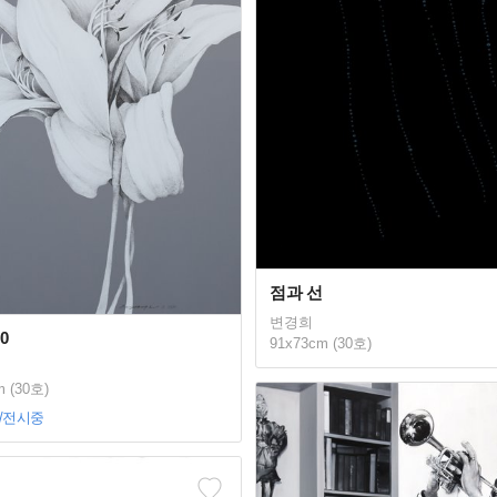
점과 선
변경희
30
91x73cm (30호)
m (30호)
/전시중