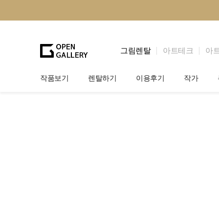
그림렌탈
아트테크
아
작품보기
렌탈하기
이용후기
작가
그림렌탈
개인 고객
작가소개
법인상담
법인 고객
작가공모
기프트카드
셀럽 인터뷰