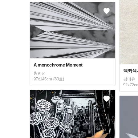
A monochrome Moment
덱커섹
황민선
97x146cm (80호)
김이유
92x72c