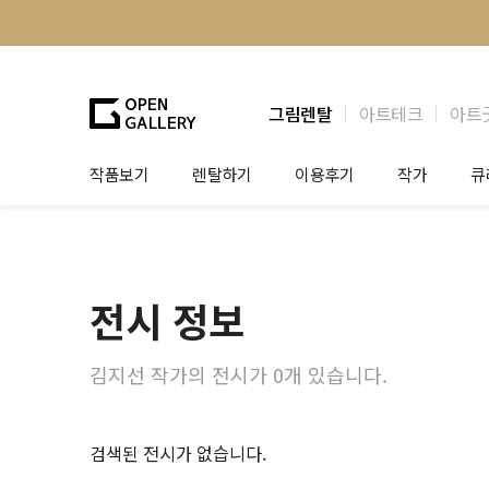
그림렌탈
아트테크
아트
작품보기
렌탈하기
이용후기
작가
큐
그림렌탈
개인 고객
작가소개
제
법인상담
법인 고객
작가공모
작
전시 정보
기프트카드
셀럽 인터뷰
그
테
김지선 작가의 전시가 0개 있습니다.
검색된 전시가 없습니다.