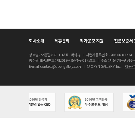
회사소개
제휴문의
작가공모 지원
진품보증서 
상호명 : 오픈갤러리
I
대표 : 박의규
I
사업자등록번호 : 206-86-83224
통신판매신고번호 : 제2019-서울성동-01759호
I
주소 : 서울 성동구 성수
E-mail: contact@opengallery.co.kr
I
© OPEN GALLERY, Inc.
이용약