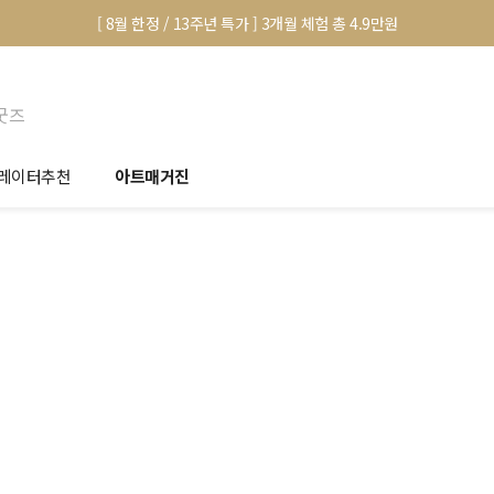
[ 8월 한정 / 13주년 특가 ] 3개월 체험 총 4.9만원
굿즈
레이터추천
아트매거진
안서 신청
전시 정보
품선택 Tip
미술 이야기
림인테리어 Tip
아트 딕셔너리
마별 추천