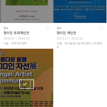
종료
종료
정이진 초대개인전
정이진 개인전
24.05.01 ~ 24.05.13
23.12.17 ~ 23.12.22
서울
마루아트센터
서울
북서울꿈의숲아트센터 드림갤러
리