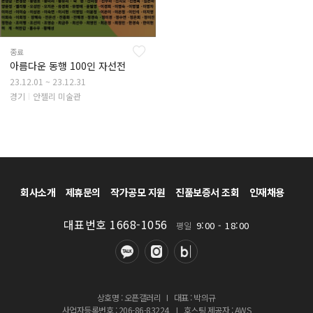
종료
아름다운 동행 100인 자선전
23.12.01 ~ 23.12.31
경기
안젤리 미술관
회사소개
제휴문의
작가공모 지원
진품보증서 조회
인재채용
대표번호 1668-1056
9:00 - 18:00
평일
상호명 : 오픈갤러리
I
대표 : 박의규
사업자등록번호 : 206-86-83224
I
호스팅 제공자 : AWS