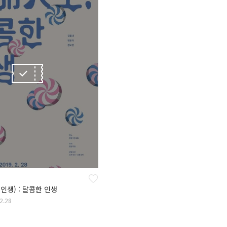
생) : 달콤한 인생
02.28