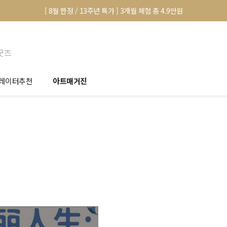
[ 8월 한정 / 13주년 특가 ] 3개월 체험 총 4.9만원
굿즈
레이터추천
아트매거진
안서 신청
전시 정보
품선택 Tip
미술 이야기
림인테리어 Tip
아트 딕셔너리
마별 추천