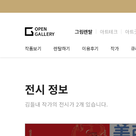
그림렌탈
아트테크
아트
작품보기
렌탈하기
이용후기
작가
큐
그림렌탈
개인 고객
작가소개
제
법인상담
법인 고객
작가공모
작
전시 정보
기프트카드
셀럽 인터뷰
그
테
김들내 작가의 전시가 2개 있습니다.