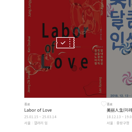
종료
종료
Labor of Love
美丽人生(미려인
25.01.15 ~ 25.03.14
18.12.13 ~ 19.
서울
갤러리 밈
서울
중랑구청