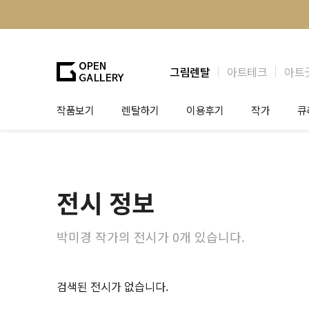
그림렌탈
아트테크
아트
작품보기
렌탈하기
이용후기
작가
큐
그림렌탈
개인 고객
작가소개
제
법인상담
법인 고객
작가공모
작
전시 정보
기프트카드
셀럽 인터뷰
그
테
박미경 작가의 전시가 0개 있습니다.
검색된 전시가 없습니다.