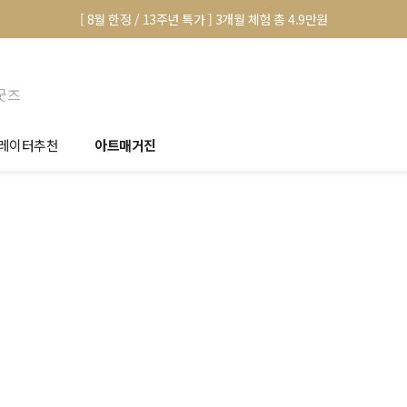
[ 8월 한정 / 13주년 특가 ] 3개월 체험 총 4.9만원
굿즈
레이터추천
아트매거진
안서 신청
전시 정보
품선택 Tip
미술 이야기
림인테리어 Tip
아트 딕셔너리
마별 추천