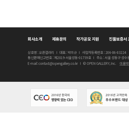
회사소개
제휴문의
작가공모 지원
진품보증서 
상호명 : 오픈갤러리
I
대표 : 박의규
I
사업자등록번호 : 206-86-83224
통신판매신고번호 : 제2019-서울성동-01759호
I
주소 : 서울 성동구 성수
E-mail: contact@opengallery.co.kr
I
© OPEN GALLERY, Inc.
이용약