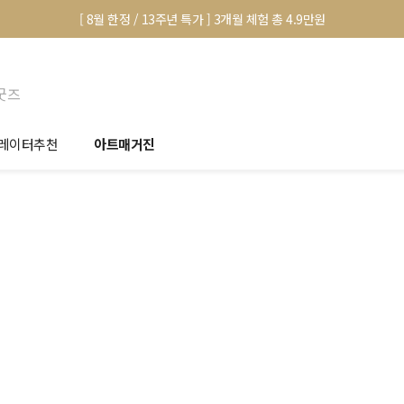
[ 8월 한정 / 13주년 특가 ] 3개월 체험 총 4.9만원
굿즈
레이터추천
아트매거진
안서 신청
전시 정보
품선택 Tip
미술 이야기
림인테리어 Tip
아트 딕셔너리
마별 추천