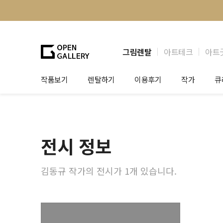
그림렌탈
아트테크
아트
작품보기
렌탈하기
이용후기
작가
큐
그림렌탈
개인 고객
작가소개
제
법인상담
법인 고객
작가공모
작
전시 정보
기프트카드
셀럽 인터뷰
그
테
김동규 작가의 전시가 1개 있습니다.