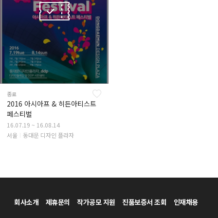
종료
2016 아시아프 & 히든아티스트
페스티벌
16.07.19 ~ 16.08.14
서울
동대문 디자인 플라자
회사소개
제휴문의
작가공모 지원
진품보증서 조회
인재채용