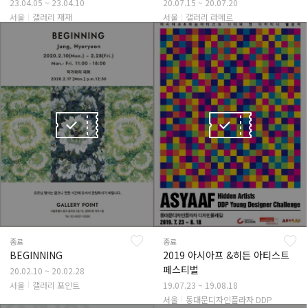
23.04.05 ~ 23.04.10
20.07.15 ~ 20.07.20
서울
갤러리 재재
서울
갤러리 라메르
종료
종료
BEGINNING
2019 아시아프 &히든 아티스트
페스티벌
20.02.10 ~ 20.02.28
서울
갤러리 포인트
19.07.23 ~ 19.08.18
서울
동대문디자인플라자 DDP