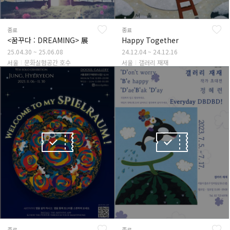
종료
종료
<꿈꾸다 : DREAMING> 展 ⠀
Happy Together
25.04.30 ~ 25.06.08
24.12.04 ~ 24.12.16
서울
문화실험공간 호수
서울
갤러리 재재
종료
종료