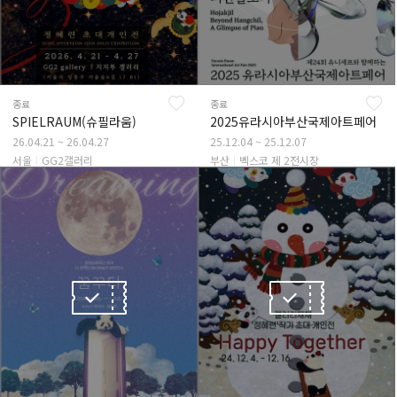
종료
종료
SPIELRAUM(슈필라움)
2025유라시아부산국제아트페어
26.04.21 ~ 26.04.27
25.12.04 ~ 25.12.07
서울
GG2갤러리
부산
벡스코 제 2전시장