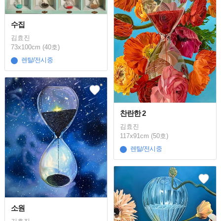
수집
김효진
73x100cm (40호)
렌탈/전시중
찬란한 2
김효진
117x91cm (50호)
렌탈/전시중
소원