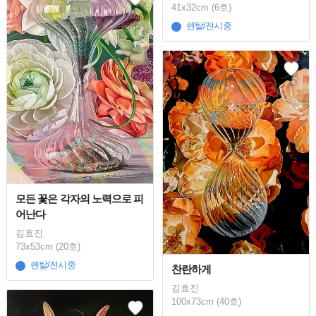
41x32cm (6호)
렌탈/전시중
모든 꽃은 각자의 노력으로 피
어난다
김효진
73x53cm (20호)
렌탈/전시중
찬란하게
김효진
100x73cm (40호)