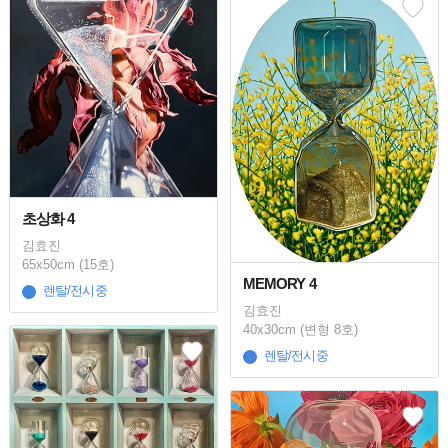
초상화 4
김효진
65x50cm (15호)
MEMORY 4
렌탈/전시중
김효진
40x30cm (변형 8호)
렌탈/전시중