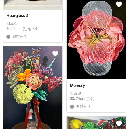
Hourglass 2
김효진
40x20cm (변형 5호)
렌탈불가
Memory
김효진
33x24cm (4호)
렌탈불가