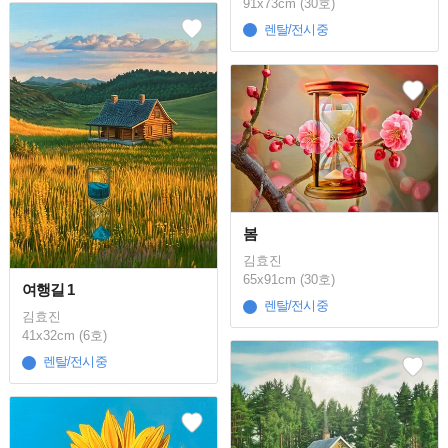
91x73cm (30호)
렌탈/전시중
봄
김효진
65x91cm (30호)
여행길 1
렌탈/전시중
김효진
41x32cm (6호)
렌탈/전시중