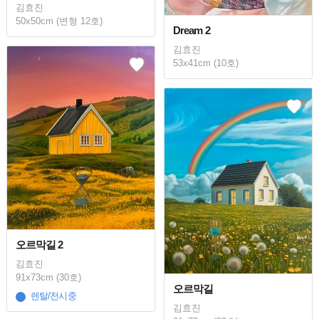
김효진
50x50cm (변형 12호)
Dream 2
김효진
53x41cm (10호)
오르막길 2
김효진
91x73cm (30호)
오르막길
렌탈/전시중
김효진