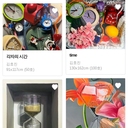
time
각자의 시간
김효진
김효진
130x162cm (100호)
91x117cm (50호)