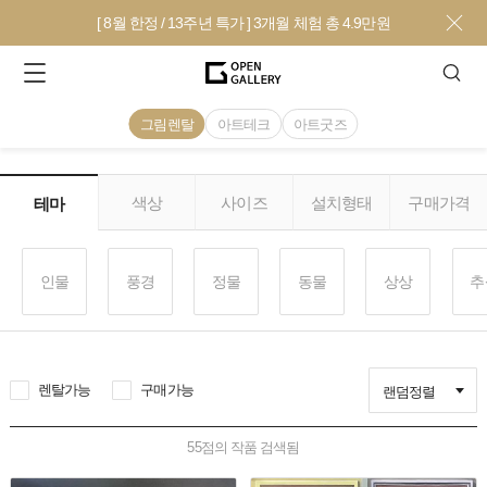
[ 8월 한정 / 13주년 특가 ] 3개월 체험 총 4.9만원
그림렌탈
아트테크
아트굿즈
색상
사이즈
설치형태
구매가격
테마
인물
풍경
정물
동물
상상
추
렌탈가능
구매가능
랜덤정렬
55
점의 작품 검색됨