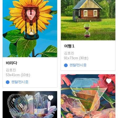
여행 1
김효진
91x73cm (30호)
바라다
렌탈/전시중
김효진
53x41cm (10호)
렌탈/전시중