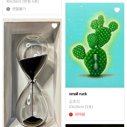
40x20cm (변형 5호)
렌탈불가
small ruck
김효진
23x16cm (1호)
판매됨