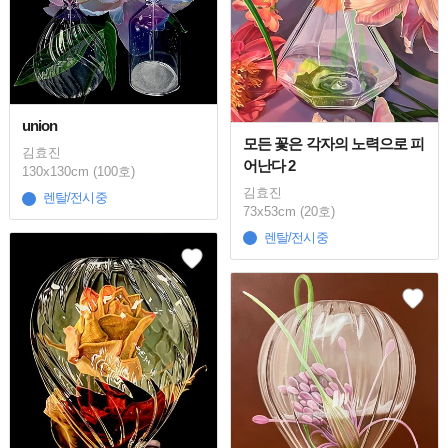
union
모든 꽃은 각자의 노력으로 피
김효진
어난다 2
130x130cm (100호)
김효진
렌탈/전시중
73x53cm (20호)
렌탈/전시중