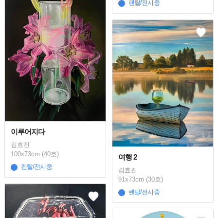
렌탈/전시중
이루어지다
김효진
100x73cm (40호)
여행 2
렌탈/전시중
김효진
91x73cm (30호)
렌탈/전시중