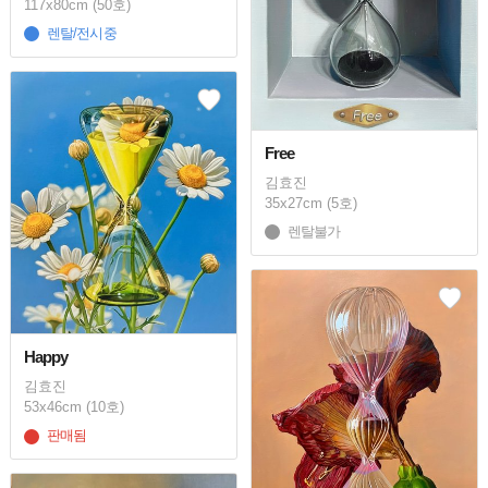
117x80cm (50호)
렌탈/전시중
Free
김효진
35x27cm (5호)
렌탈불가
Happy
김효진
53x46cm (10호)
판매됨