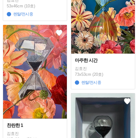
김효진
53x46cm (10호)
렌탈/전시중
마주한 시간
김효진
73x53cm (20호)
렌탈/전시중
찬란한 1
김효진