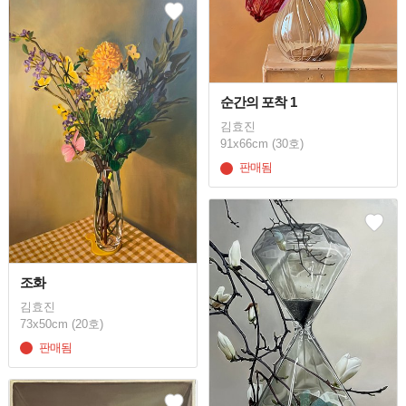
순간의 포착 1
김효진
91x66cm (30호)
판매됨
조화
김효진
73x50cm (20호)
판매됨