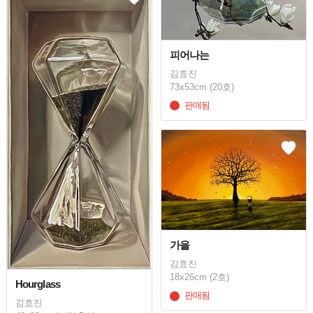
피어나는
김효진
73x53cm (20호)
판매됨
가을
김효진
18x26cm (2호)
Hourglass
판매됨
김효진