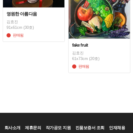
영원한 아름다움
김효진
91x61cm (30호)
판매됨
fake fruit
김효진
61x73cm (20호)
판매됨
회사소개
제휴문의
작가공모 지원
진품보증서 조회
인재채용