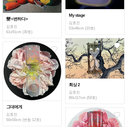
My stage
變 <변하다>
김효진
김효진
53x46cm (10호)
61x91cm (30호)
회상 2
김효진
80x117cm (50호)
그대에게
김효진
50x50cm (변형 12호)