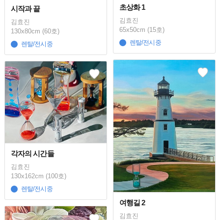
초상화 1
시작과 끝
김효진
김효진
65x50cm (15호)
130x80cm (60호)
렌탈/전시중
렌탈/전시중
각자의 시간들
김효진
130x162cm (100호)
렌탈/전시중
여행길 2
김효진