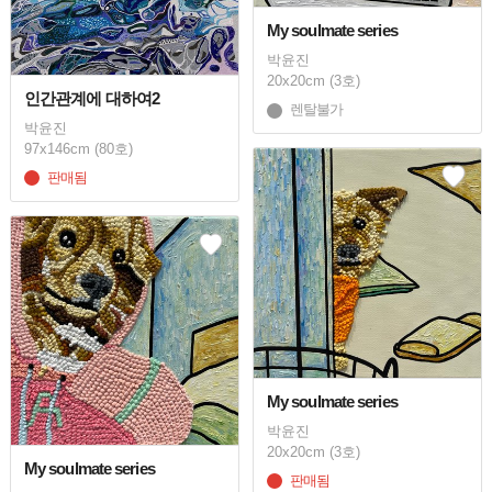
My soulmate series
박윤진
20x20cm (3호)
인간관계에 대하여2
렌탈불가
박윤진
97x146cm (80호)
판매됨
My soulmate series
박윤진
20x20cm (3호)
My soulmate series
판매됨