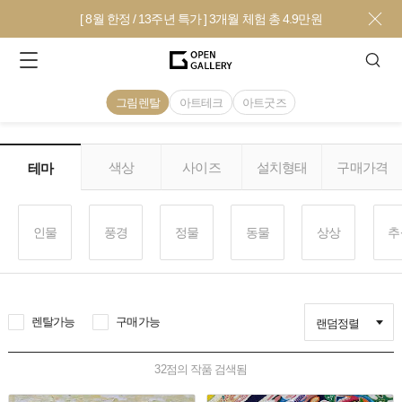
[ 8월 한정 / 13주년 특가 ] 3개월 체험 총 4.9만원
그림렌탈
아트테크
아트굿즈
색상
사이즈
설치형태
구매가격
테마
인물
풍경
정물
동물
상상
추
렌탈가능
구매가능
랜덤정렬
32
점의 작품 검색됨