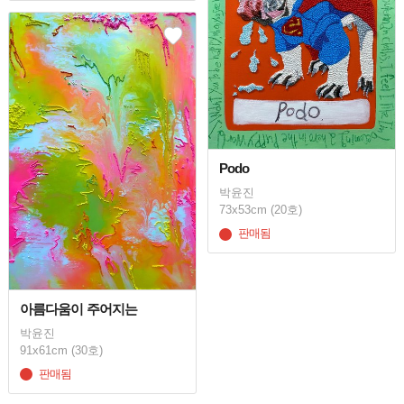
Podo
박윤진
73x53cm (20호)
판매됨
아름다움이 주어지는
박윤진
91x61cm (30호)
판매됨