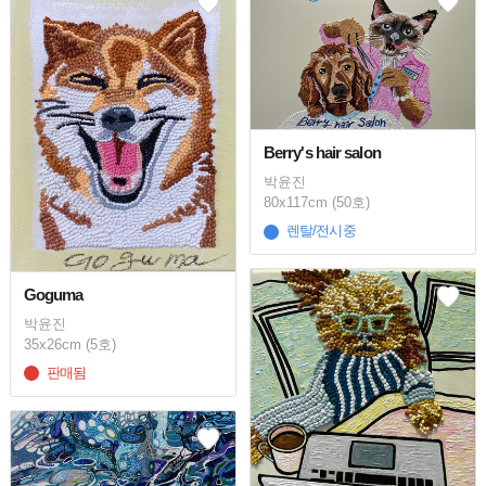
Berry's hair salon
박윤진
80x117cm (50호)
렌탈/전시중
Goguma
박윤진
35x26cm (5호)
판매됨