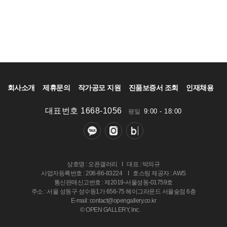
회사소개
제휴문의
작가공모 지원
진품보증서 조회
인재채용
대표번호 1668-1056
9:00 - 18:00
평일
상호명 : 오픈갤러리
I
대표 : 박의규
사업자등록번호 : 206-86-83224
I
호스팅 제공자 : AWS
통신판매신고번호 : 제2019-서울성동-01759호
주소 : 서울 성동구 성수동1가 656-75 헤이그라운드 서울숲점 6층
E-mail: contact@opengallery.co.kr
© OPEN GALLERY, Inc.