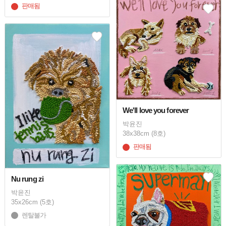
판매됨
We'll love you forever
박윤진
38x38cm (8호)
판매됨
Nu rung zi
박윤진
35x26cm (5호)
렌탈불가