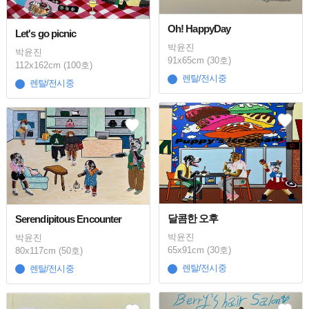
Oh! HappyDay
Let's go picnic
박윤진
박윤진
91x65cm (30호)
112x162cm (100호)
렌탈/전시중
렌탈/전시중
달콤한 오후
Serendipitous Encounter
박윤진
박윤진
65x91cm (30호)
80x117cm (50호)
렌탈/전시중
렌탈/전시중