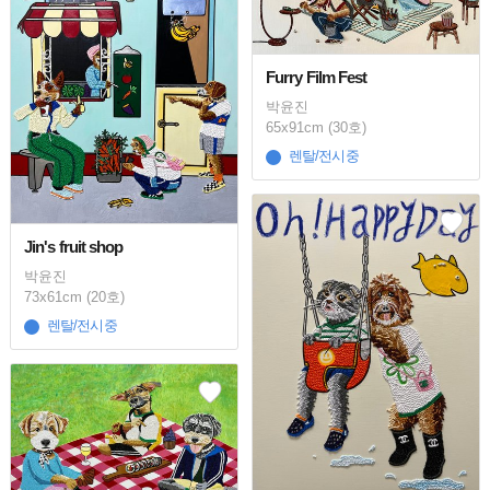
Furry Film Fest
박윤진
65x91cm (30호)
렌탈/전시중
Jin's fruit shop
박윤진
73x61cm (20호)
렌탈/전시중