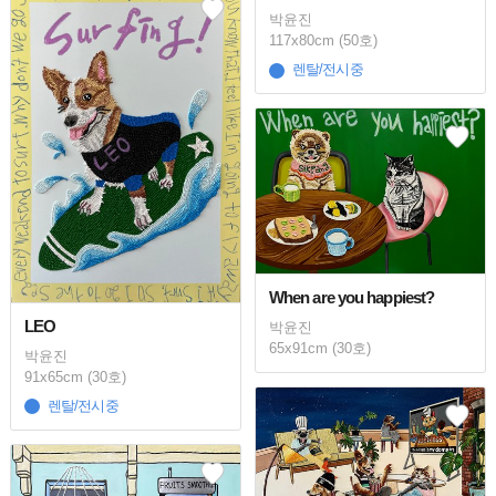
박윤진
117x80cm (50호)
렌탈/전시중
When are you happiest?
LEO
박윤진
65x91cm (30호)
박윤진
91x65cm (30호)
렌탈/전시중