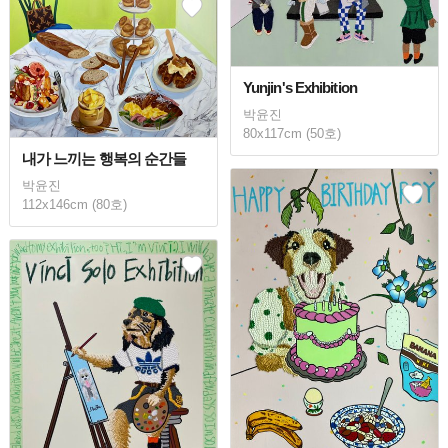
Yunjin's Exhibition
박윤진
80x117cm (50호)
내가 느끼는 행복의 순간들
박윤진
112x146cm (80호)