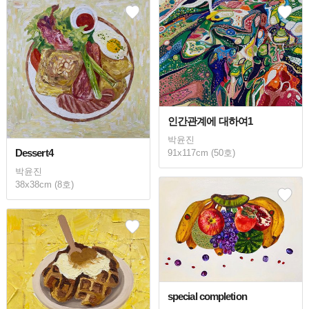
인간관계에 대하여1
박윤진
Dessert4
91x117cm (50호)
박윤진
38x38cm (8호)
special completion