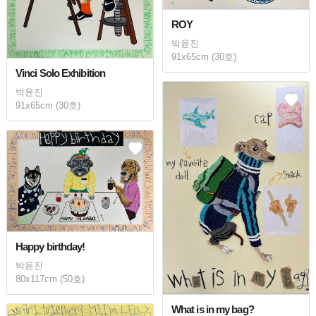
ROY
박윤진
91x65cm (30호)
Vinci Solo Exhibition
박윤진
91x65cm (30호)
Happy birthday!
박윤진
80x117cm (50호)
What is in my bag?