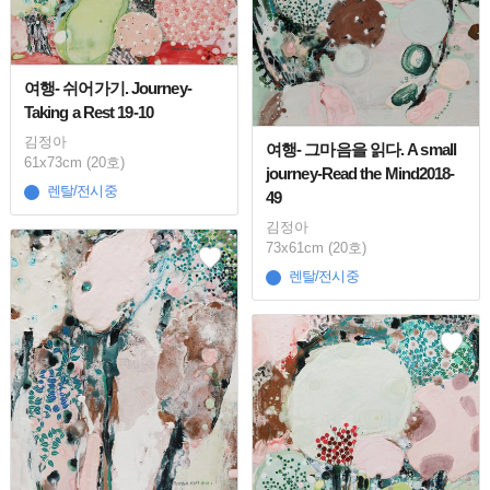
여행- 쉬어가기. Journey-
Taking a Rest 19-10
김정아
여행- 그마음을 읽다. A small
61x73cm (20호)
journey-Read the Mind2018-
렌탈/전시중
49
김정아
73x61cm (20호)
렌탈/전시중