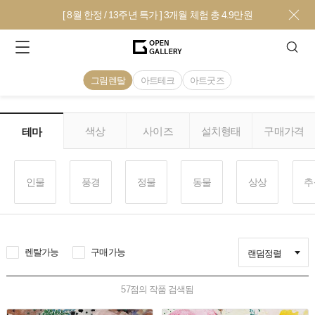
[ 8월 한정 / 13주년 특가 ] 3개월 체험 총 4.9만원
그림렌탈
아트테크
아트굿즈
색상
사이즈
설치형태
구매가격
테마
인물
풍경
정물
동물
상상
추
렌탈가능
구매가능
랜덤정렬
57
점의 작품 검색됨