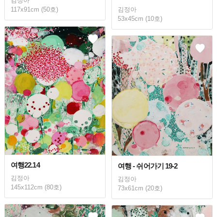
김정아
김정아
117x91cm (50호)
53x45cm (10호)
여행22.14
여행 - 쉬어가기 19-2
김정아
김정아
145x112cm (80호)
73x61cm (20호)