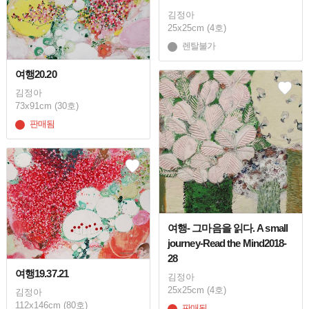
김정아
25x25cm (4호)
렌탈불가
여행20.20
김정아
73x91cm (30호)
판매됨
여행- 그마음을 읽다. A small
journey-Read the Mind2018-
28
여행19.37.21
김정아
25x25cm (4호)
김정아
112x146cm (80호)
판매됨