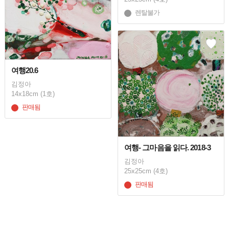
렌탈불가
여행20.6
김정아
14x18cm (1호)
판매됨
여행- 그마음을 읽다. 2018-3
김정아
25x25cm (4호)
판매됨