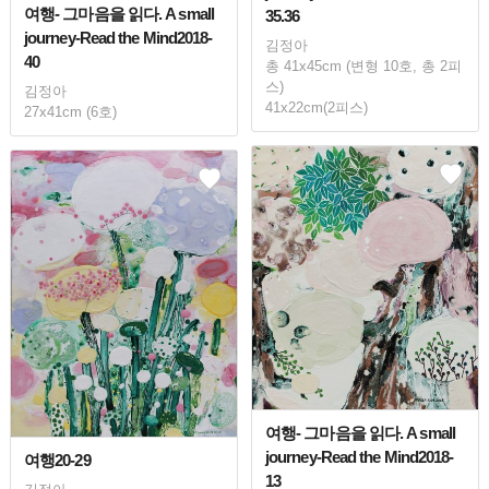
여행- 그마음을 읽다. A small
35.36
journey-Read the Mind2018-
김정아
40
총 41x45cm (변형 10호, 총 2피
스)
김정아
41x22cm(2피스)
27x41cm (6호)
여행- 그마음을 읽다. A small
journey-Read the Mind2018-
여행20-29
13