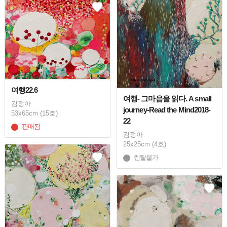
여행22.6
여행- 그마음을 읽다. A small
김정아
journey-Read the Mind2018-
53x65cm (15호)
22
판매됨
김정아
25x25cm (4호)
렌탈불가