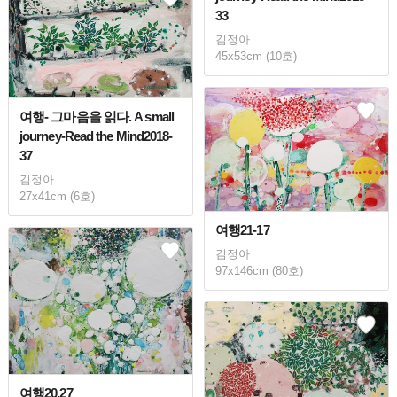
33
김정아
45x53cm (10호)
여행- 그마음을 읽다. A small
journey-Read the Mind2018-
37
김정아
27x41cm (6호)
여행21-17
김정아
97x146cm (80호)
여행20.27