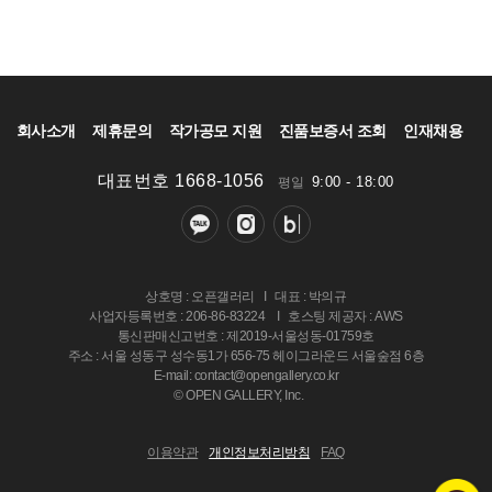
회사소개
제휴문의
작가공모 지원
진품보증서 조회
인재채용
대표번호 1668-1056
9:00 - 18:00
평일
상호명 : 오픈갤러리
I
대표 : 박의규
사업자등록번호 : 206-86-83224
I
호스팅 제공자 : AWS
통신판매신고번호 : 제2019-서울성동-01759호
주소 : 서울 성동구 성수동1가 656-75 헤이그라운드 서울숲점 6층
E-mail: contact@opengallery.co.kr
© OPEN GALLERY, Inc.
이용약관
개인정보처리방침
FAQ