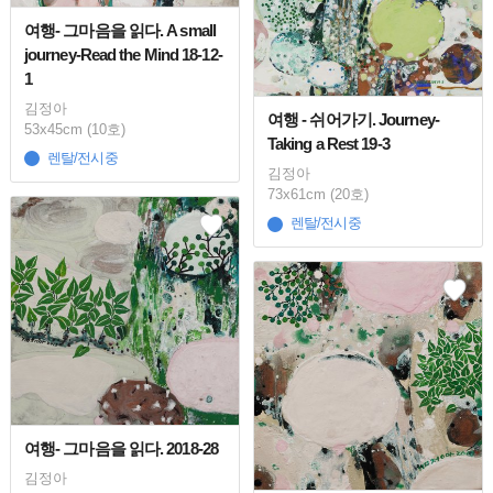
여행- 그마음을 읽다. A small
journey-Read the Mind 18-12-
1
김정아
여행 - 쉬어가기. Journey-
53x45cm (10호)
Taking a Rest 19-3
렌탈/전시중
김정아
73x61cm (20호)
렌탈/전시중
여행- 그마음을 읽다. 2018-28
김정아