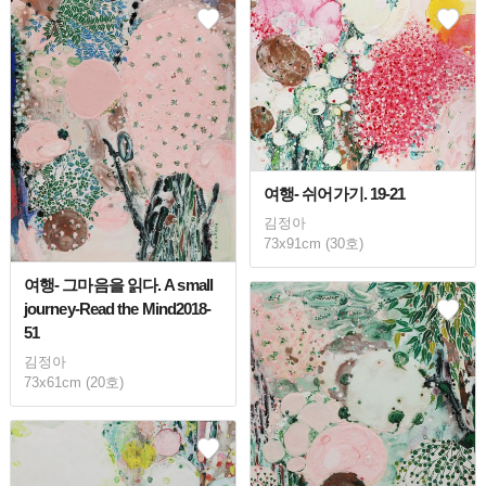
여행- 쉬어가기. 19-21
김정아
73x91cm (30호)
여행- 그마음을 읽다. A small
journey-Read the Mind2018-
51
김정아
73x61cm (20호)