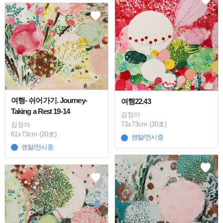
여행- 쉬어가기. Journey-
여행22.43
Taking a Rest 19-14
김정아
73x73cm (30호)
김정아
61x73cm (20호)
렌탈/전시중
렌탈/전시중