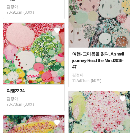
김정아
73x91cm (30호)
여행- 그마음을 읽다. A small
journey-Read the Mind2018-
47
김정아
117x91cm (50호)
여행22.34
김정아
73x73cm (30호)