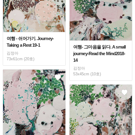
여행 - 쉬어가기. Journey-
Taking a Rest 19-1
여행- 그마음을 읽다. A small
journey-Read the Mind2018-
김정아
73x61cm (20호)
14
김정아
53x45cm (10호)