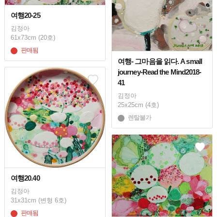
여행20-25
김정아
61x73cm (20호)
판매됨
여행- 그마음을 읽다. A small
journey-Read the Mind2018-
41
김정아
25x25cm (4호)
렌탈불가
여행20.40
김정아
31x31cm (변형 6호)
판매됨