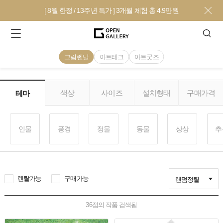
[ 8월 한정 / 13주년 특가 ] 3개월 체험 총 4.9만원
그림렌탈
아트테크
아트굿즈
색상
사이즈
설치형태
구매가격
테마
인물
풍경
정물
동물
상상
추
렌탈가능
구매가능
랜덤정렬
36
점의 작품 검색됨