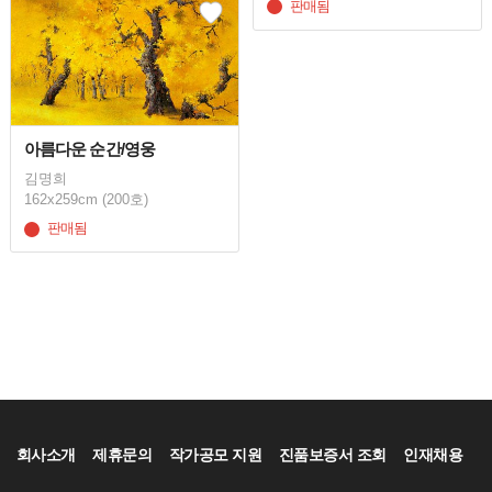
판매됨
아름다운 순간/영웅
김명희
162x259cm (200호)
판매됨
회사소개
제휴문의
작가공모 지원
진품보증서 조회
인재채용