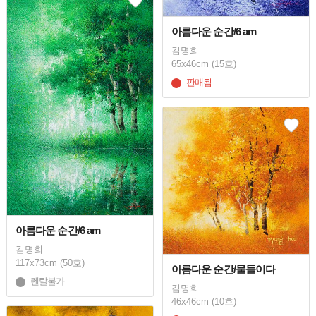
아름다운 순간/6 am
김명희
65x46cm (15호)
판매됨
아름다운 순간/6 am
김명희
117x73cm (50호)
아름다운 순간/물들이다
렌탈불가
김명희
46x46cm (10호)