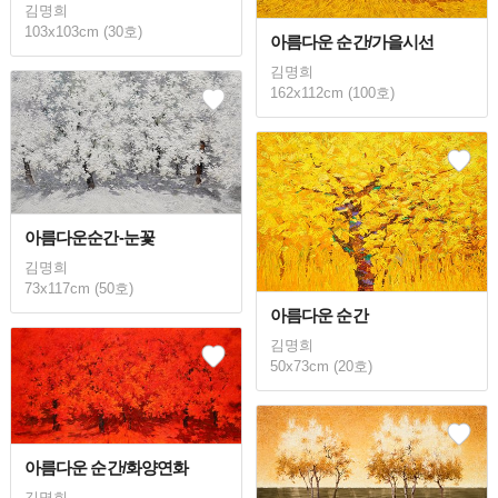
김명희
103x103cm (30호)
아름다운 순간/가을시선
김명희
162x112cm (100호)
아름다운순간-눈꽃
김명희
73x117cm (50호)
아름다운 순간
김명희
50x73cm (20호)
아름다운 순간/화양연화
김명희