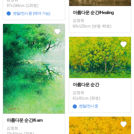
97x194cm (120호)
아름다운 순간/Healing
렌탈/전시중 (예약 가능)
김명희
60x120cm (변형 40호)
아름다운 순간
김명희
61x91cm (30호)
렌탈/전시중
아름다운 순간/6 am
김명희
73x50cm (20호)