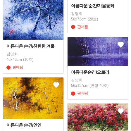
아름다운 순간/가을동화
김명희
50x73cm (20호)
판매됨
아름다운 순간/찬란한 겨울
김명희
46x46cm (10호)
판매됨
아름다운순간/오로라
김명희
56x117cm (변형 40호)
판매됨
아름다운 순간/인연