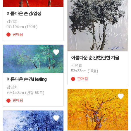
아름다운 순간/열정
김명희
97x194cm (120호)
판매됨
아름다운 순간/찬란한 겨울
김명희
53x33cm (10호)
판매됨
아름다운 순간/Healing
김명희
70x150cm (변형 60호)
판매됨