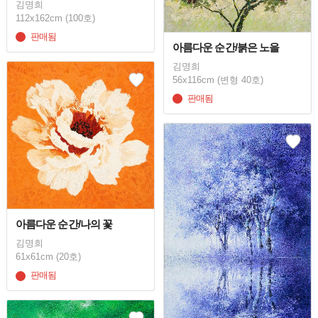
김명희
112x162cm (100호)
판매됨
아름다운 순간/붉은 노을
김명희
56x116cm (변형 40호)
판매됨
아름다운 순간/나의 꽃
김명희
61x61cm (20호)
판매됨