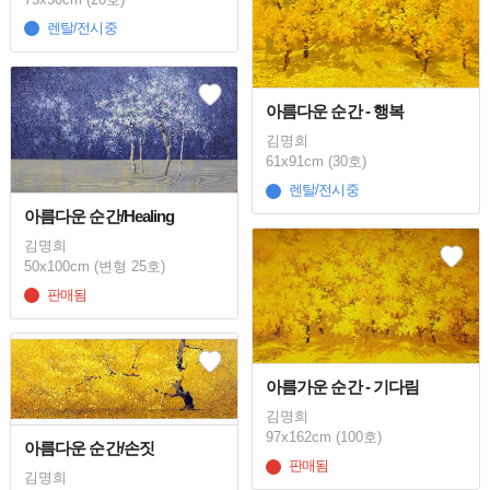
렌탈/전시중
아름다운 순간 - 행복
김명희
61x91cm (30호)
렌탈/전시중
아름다운 순간/Healing
김명희
50x100cm (변형 25호)
판매됨
아름가운 순간 - 기다림
김명희
97x162cm (100호)
아름다운 순간/손짓
판매됨
김명희