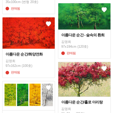
35x100cm (변형 20호)
판매됨
아름다운 순간 - 숲속의 환희
김명희
97x194cm (120호)
판매됨
아름다운 순간/화양연화
김명희
97x162cm (100호)
판매됨
아름다운 순간/홀로 아리랑
김명희