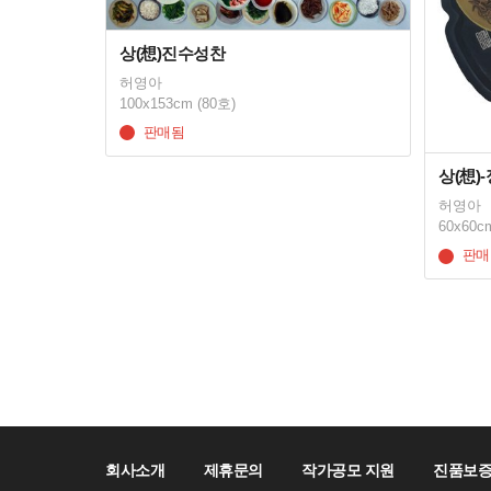
상(想)진수성찬
허영아
100x153cm (80호)
판매됨
상(想)
허영아
60x60c
판매
회사소개
제휴문의
작가공모 지원
진품보증