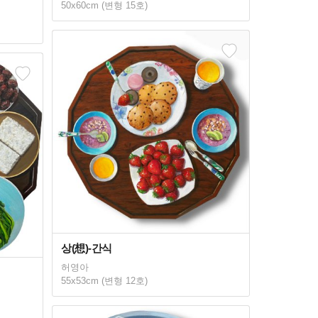
50x60cm (변형 15호)
상(想)-간식
허영아
55x53cm (변형 12호)