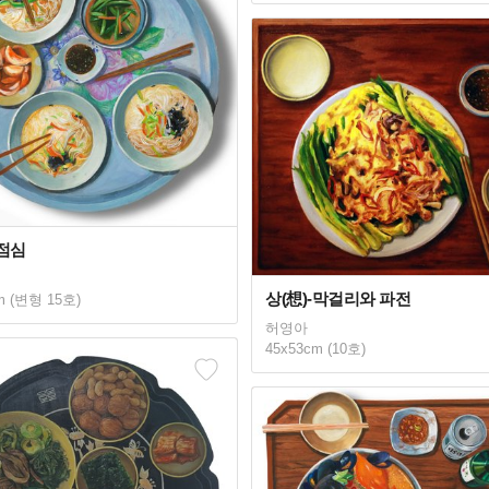
-점심
상(想)-막걸리와 파전
m (변형 15호)
허영아
45x53cm (10호)