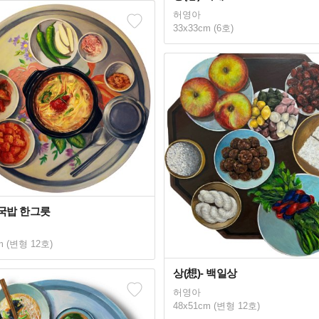
허영아
33x33cm (6호)
-국밥 한그릇
m (변형 12호)
상(想)- 백일상
허영아
48x51cm (변형 12호)