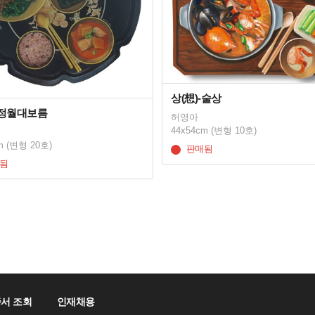
상(想)-술상
-정월대보름
허영아
44x54cm (변형 10호)
m (변형 20호)
판매됨
됨
서 조회
인재채용