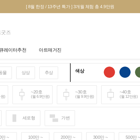
[ 8월 한정 / 13주년 특가 ] 3개월 체험 총 4.9만원
트굿즈
큐레이터추천
아트매거진
제안서 신청
전시 정보
색상
동물
상상
추상
작품선택 Tip
미술 이야기
그림인테리어 Tip
아트 딕셔너리
호
~20호
~30호
~40호
만원)
(월 6.9만원)
(월 9.9만원)
(월 12만원)
테마별 추천
호~
세로형
가변
40만원+)
0만 ~
100만 ~
200만 ~
300만 ~
500만 