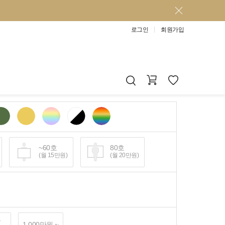
로그인
회원가입
~60호
80호
(월 15만원)
(월 20만원)
~
1,000만원 ~