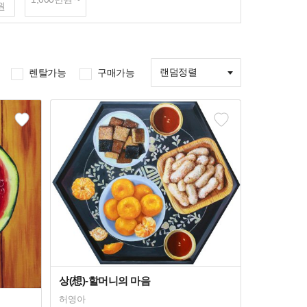
원
랜덤정렬
렌탈가능
구매가능
상(想)-할머니의 마음
허영아