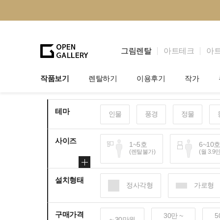
그림렌탈
아트테크
아
작품보기
렌탈하기
이용후기
작가
그림렌탈
개인 고객
작가소개
테마
인물
풍경
정물
법인상담
법인 고객
작가공모
사이즈
기프트카드
셀럽 인터뷰
1~5호
6~10
(렌탈불가)
(월 3.9
설치형태
100~120호
150
정사각형
가로형
(월 25~30만원)
(월 
구매가격
30만 ~
5
~ 30만원