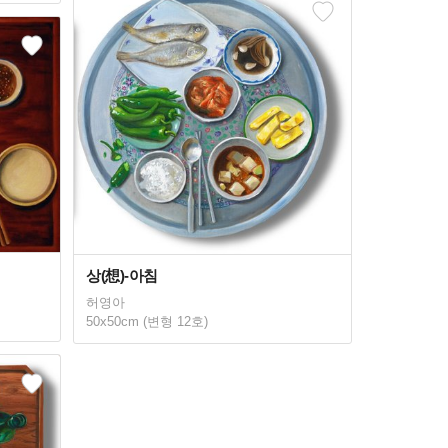
상(想)-아침
허영아
50x50cm (변형 12호)