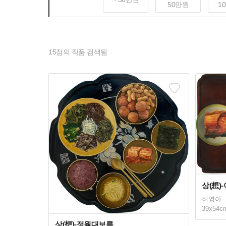
50만원
1
15
점의 작품 검색됨
상(想)
허영아
39x54c
상(想)-정월대보름