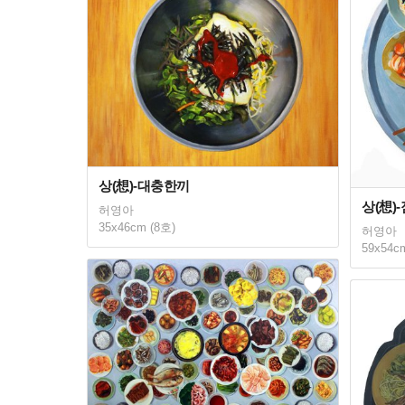
상(想)-대충한끼
상(想)
허영아
35x46cm (8호)
허영아
59x54c