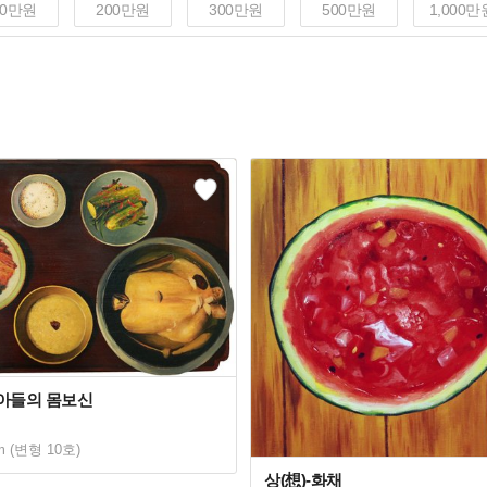
00만원
200만원
300만원
500만원
1,000만
-아들의 몸보신
m (변형 10호)
상(想)-화채