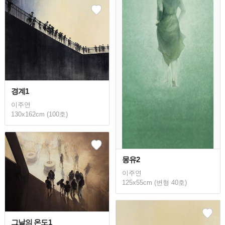
경계1
이주연
130x162cm (100호)
몽유2
이주연
125x55cm (변형 40호)
그날의 온도1