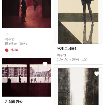
그
이주연
53x46cm (10호)
부재,그너머4
판매됨
이주연
135x55cm (변형 40호)
기억의 잔상