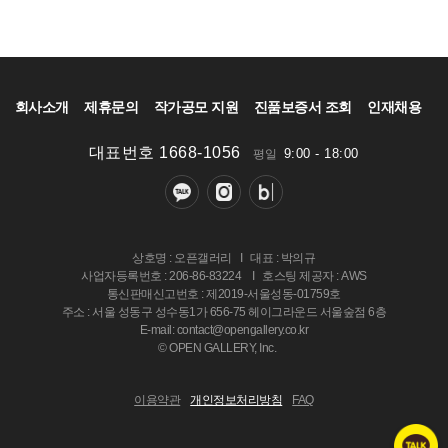
회사소개
제휴문의
작가공모 지원
진품보증서 조회
인재채용
대표번호 1668-1056
9:00 - 18:00
평일
상호명 : 오픈갤러리
I
대표 : 박의규
사업자등록번호 : 206-86-83224
I
호스팅 제공자 : AWS
통신판매신고번호 : 제2019-서울성동-01759호
주소 : 서울 성동구 성수동1가 656-75 헤이그라운드 서울숲점 6층
E-mail: contact@opengallery.co.kr
© OPEN GALLERY, Inc.
이용약관
개인정보처리방침
FAQ