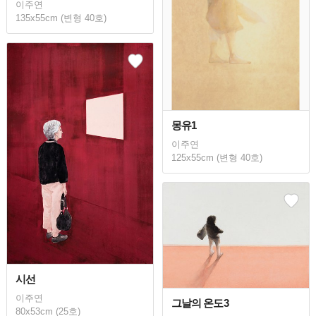
이주연
135x55cm (변형 40호)
몽유1
이주연
125x55cm (변형 40호)
시선
이주연
그날의 온도3
80x53cm (25호)