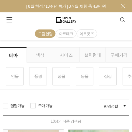
[ 8월 한정 / 13주년 특가 ] 3개월 체험 총 4.9만원
그림렌탈
아트테크
아트굿즈
색상
사이즈
설치형태
구매가격
테마
인물
풍경
정물
동물
상상
추
렌탈가능
구매가능
랜덤정렬
18
점의 작품 검색됨