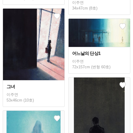
이주연
34x47cm (8호)
어느날의 단상1
이주연
72x157cm (변형 60호)
그녀
이주연
53x46cm (10호)