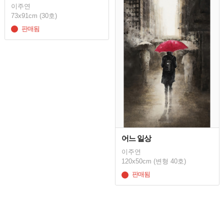
이주연
73x91cm (30호)
판매됨
어느 일상
이주연
120x50cm (변형 40호)
판매됨