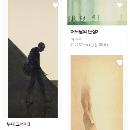
어느날의 단상2
이주연
72x157cm (변형 60호)
부재,그너머3