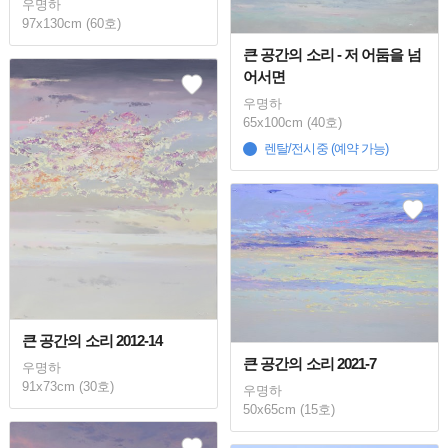
우명하
97x130cm (60호)
큰 공간의 소리 - 저 어둠을 넘
어서면
우명하
65x100cm (40호)
렌탈/전시중 (예약 가능)
큰 공간의 소리 2012-14
큰 공간의 소리 2021-7
우명하
91x73cm (30호)
우명하
50x65cm (15호)