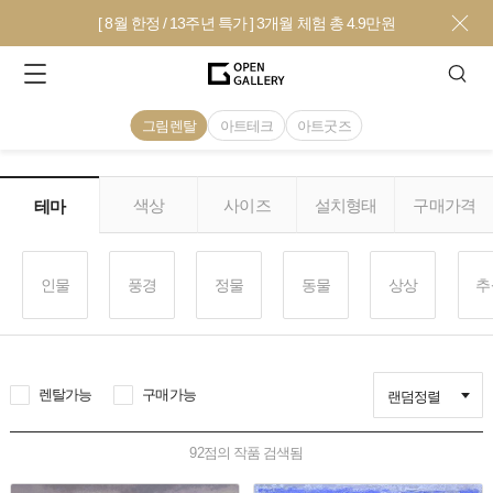
[ 8월 한정 / 13주년 특가 ] 3개월 체험 총 4.9만원
그림렌탈
아트테크
아트굿즈
색상
사이즈
설치형태
구매가격
테마
인물
풍경
정물
동물
상상
추
렌탈가능
구매가능
랜덤정렬
92
점의 작품 검색됨