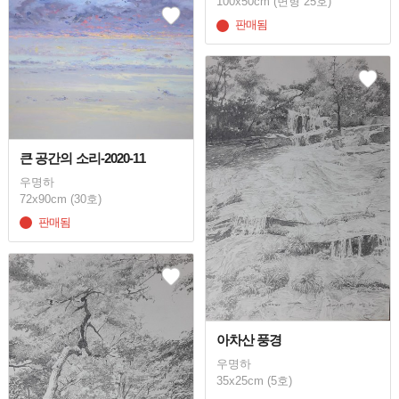
100x50cm (변형 25호)
판매됨
큰 공간의 소리-2020-11
우명하
72x90cm (30호)
판매됨
아차산 풍경
우명하
35x25cm (5호)