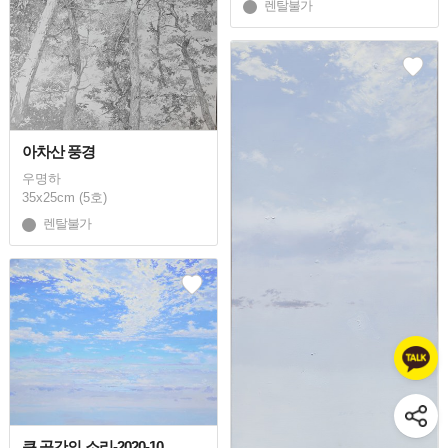
렌탈불가
아차산 풍경
우명하
35x25cm (5호)
렌탈불가
큰 공간의 소리-2020-10