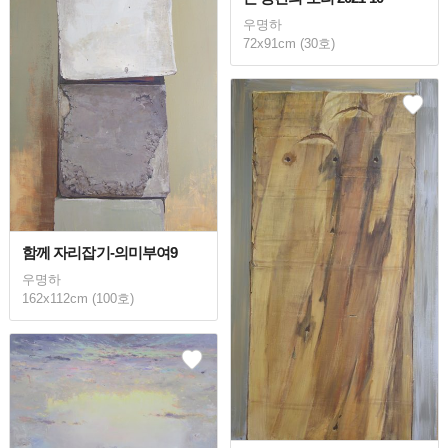
우명하
72x91cm (30호)
함께 자리잡기-의미부여9
우명하
162x112cm (100호)