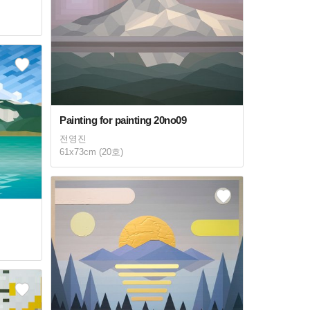
Painting for painting 20no09
전영진
61x73cm (20호)