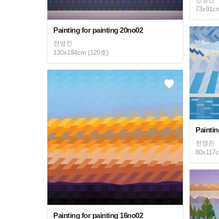
73x91c
Painting for painting 20no02
전영진
130x194cm (120호)
Paintin
전영진
80x117
Painting for painting 16no02