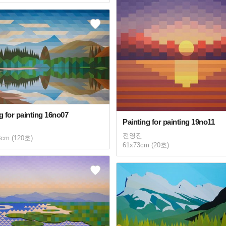
g for painting 16no07
Painting for painting 19no11
전영진
3cm (120호)
61x73cm (20호)