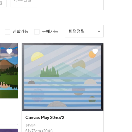
원
랜덤정렬
렌탈가능
구매가능
Canvas Play 20no72
전영진
61x73cm (20호)