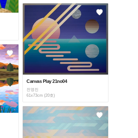
Canvas Play 21no04
전영진
61x73cm (20호)