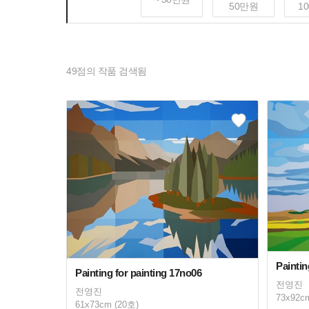
50만원
1
49
점의 작품 검색됨
Paintin
Painting for painting 17no06
전영진
전영진
73x92c
61x73cm (20호)