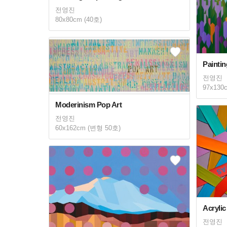
전영진
80x80cm (40호)
Paintin
전영진
97x130
Moderinism Pop Art
전영진
60x162cm (변형 50호)
Acryli
전영진