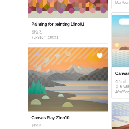
50x76c
Painting for painting 19no01
전영진
73x91cm (30호)
Canvas
전영진
총 67x9
46x65c
Canvas Play 21no10
전영진