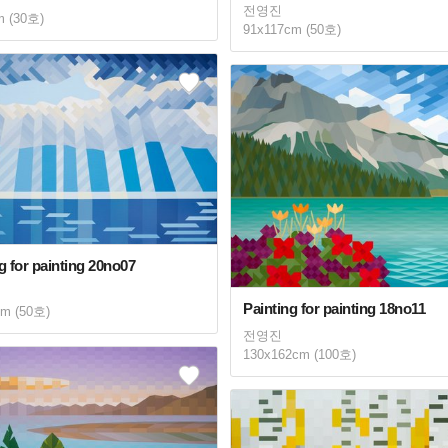
전영진
m (30호)
91x117cm (50호)
g for painting 20no07
Painting for painting 18no11
cm (50호)
전영진
130x162cm (100호)