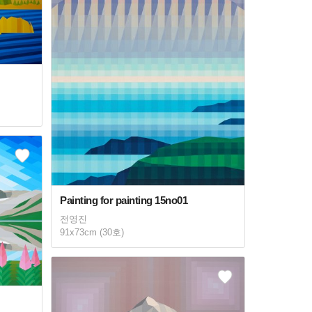
Painting for painting 15no01
전영진
91x73cm (30호)