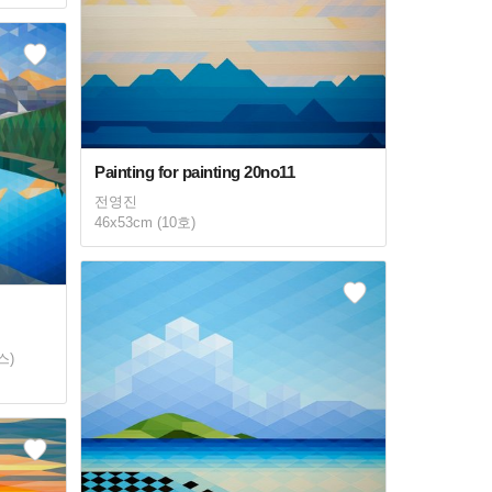
Painting for painting 20no11
전영진
46x53cm (10호)
스)