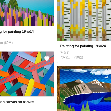
g for painting 19no14
cm (60호)
Painting for painting 19no24
전영진
73x91cm (30호)
c on canvas on canvas