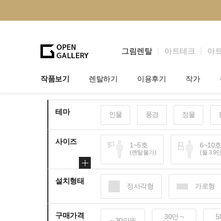
그림렌탈
아트테크
아
작품보기
렌탈하기
이용후기
작가
그림렌탈
개인 고객
작가소개
테마
인물
풍경
정물
법인상담
법인 고객
작가공모
사이즈
기프트카드
셀럽 인터뷰
1~5호
6~10
(렌탈불가)
(월 3.9
설치형태
100~120호
150
정사각형
가로형
(월 25~30만원)
(월 
구매가격
30만 ~
5
~ 30만원