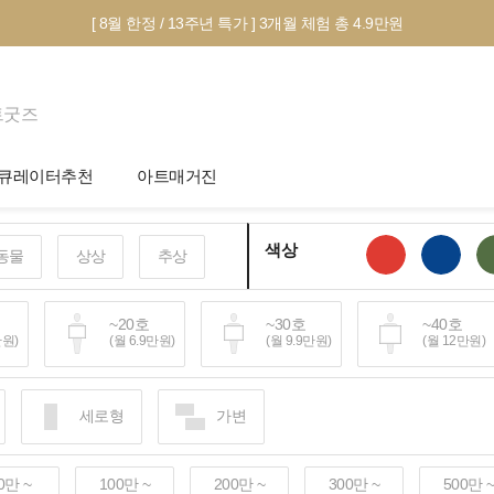
[ 8월 한정 / 13주년 특가 ] 3개월 체험 총 4.9만원
트굿즈
큐레이터추천
아트매거진
제안서 신청
전시 정보
색상
동물
상상
추상
작품선택 Tip
미술 이야기
그림인테리어 Tip
아트 딕셔너리
호
~20호
~30호
~40호
만원)
(월 6.9만원)
(월 9.9만원)
(월 12만원)
테마별 추천
호~
세로형
가변
40만원+)
0만 ~
100만 ~
200만 ~
300만 ~
500만 