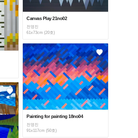
Canvas Play 21no02
전영진
61x73cm (20호)
Painting for painting 18no04
전영진
91x117cm (50호)