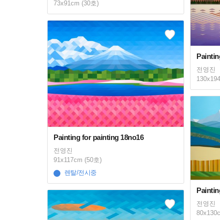
73x91cm (30호)
Paintin
전영진
130x19
Painting for painting 18no16
전영진
91x117cm (50호)
렌탈/전시중
Paintin
전영진
80x130