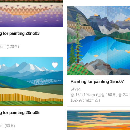
g for painting 20no03
4cm (120호)
Painting for painting 15no07
전영진
총 162x194cm (변형 150호, 총 2피
162x97cm(2피스)
g for painting 20no05
cm (60호)