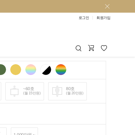
로그인
회원가입
~60호
80호
(월 15만원)
(월 20만원)
~
1,000만원 ~