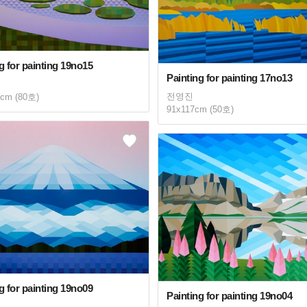
g for painting 19no15
Painting for painting 17no13
전영진
6cm (80호)
91x117cm (50호)
g for painting 19no09
Painting for painting 19no04