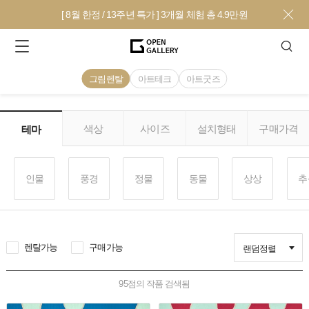
[ 8월 한정 / 13주년 특가 ] 3개월 체험 총 4.9만원
그림렌탈
아트테크
아트굿즈
색상
사이즈
설치형태
구매가격
테마
인물
풍경
정물
동물
상상
추
렌탈가능
구매가능
랜덤정렬
95
점의 작품 검색됨