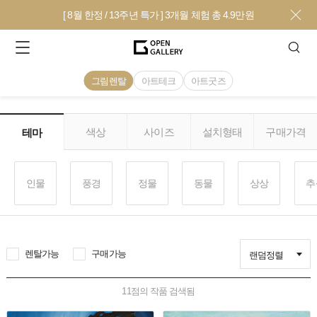
[ 8월 한정 / 13주년 특가 ] 3개월 체험 총 4.9만원
그림렌탈
아트테크
아트굿즈
색상
사이즈
설치형태
구매가격
테마
인물
풍경
정물
동물
상상
추
렌탈가능
구매가능
랜덤정렬
11
점의 작품 검색됨