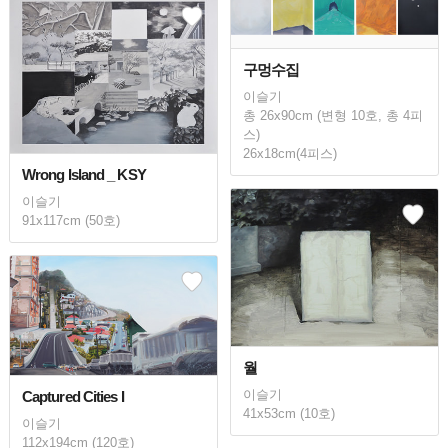
구멍수집
이슬기
총 26x90cm (변형 10호, 총 4피
스)
26x18cm(4피스)
Wrong Island _ KSY
이슬기
91x117cm (50호)
월
이슬기
Captured Cities I
41x53cm (10호)
이슬기
112x194cm (120호)