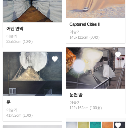
Captured Cities II
어떤 연막
이슬기
이슬기
145x112cm (80호)
33x53cm (10호)
눈먼 밤
문
이슬기
122x162cm (100호)
이슬기
41x52cm (10호)