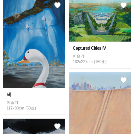
Captured Cities IV
이슬기
162x227cm (150호)
꽥
이슬기
117x80cm (50호)