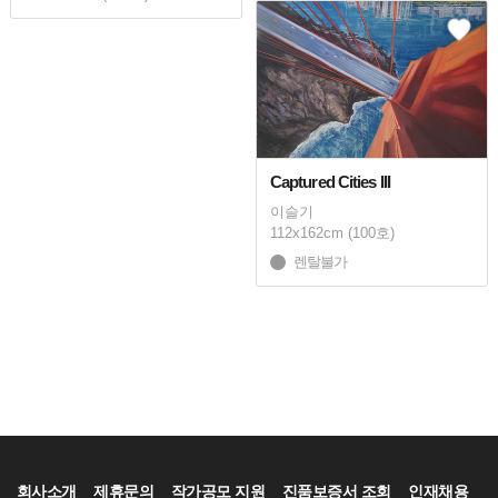
Captured Cities III
이슬기
112x162cm (100호)
렌탈불가
회사소개
제휴문의
작가공모 지원
진품보증서 조회
인재채용