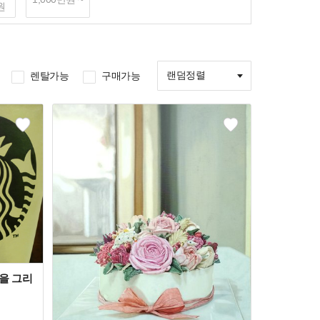
원
랜덤정렬
렌탈가능
구매가능
인을 그리