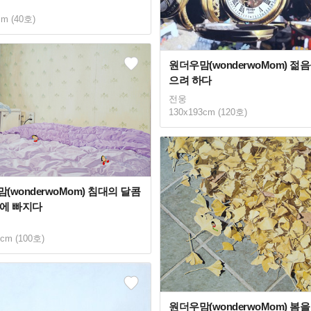
cm (40호)
원더우맘(wonderwoMom) 젊
으려 하다
전웅
130x193cm (120호)
(wonderwoMom) 침대의 달콤
혹에 빠지다
2cm (100호)
원더우맘(wonderwoMom) 봄