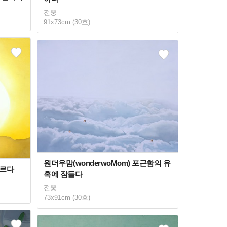
전웅
91x73cm (30호)
원더우맘(wonderwoMom) 포근함의 유
오르다
혹에 잠들다
전웅
73x91cm (30호)