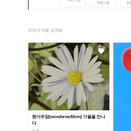
50만원
1
33
점의 작품 검색됨
원더우맘(wonderwoMom) 가을을 만나
다
전웅