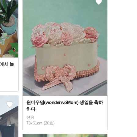
원에서 놀
원더우맘(wonderwoMom) 생일을 축하
하다
전웅
73x61cm (20호)