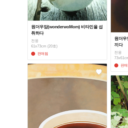
원더우맘(wonderwoMom) 비타민을 섭
취하다
원더우맘
전웅
끼다
61x73cm (20호)
전웅
판매됨
73x61c
판매