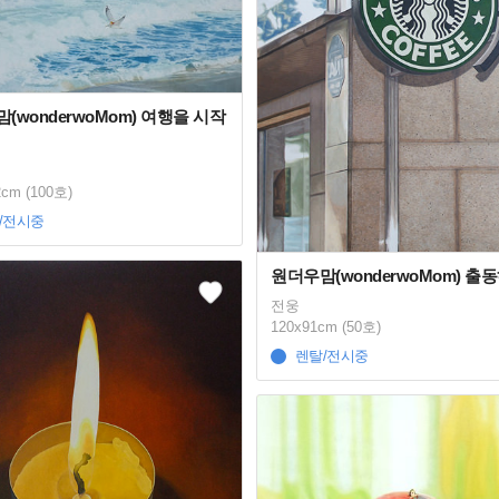
(wonderwoMom) 여행을 시작
2cm (100호)
/전시중
원더우맘(wonderwoMom) 출
전웅
120x91cm (50호)
렌탈/전시중