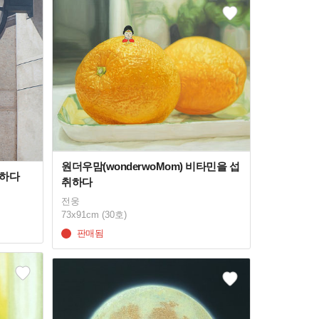
원더우맘(wonderwoMom) 비타민을 섭
동하다
취하다
전웅
73x91cm (30호)
판매됨