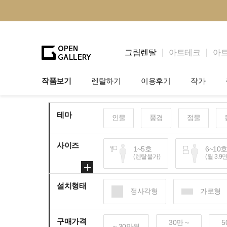
그림렌탈
아트테크
아
작품보기
렌탈하기
이용후기
작가
그림렌탈
개인 고객
작가소개
테마
인물
풍경
정물
법인상담
법인 고객
작가공모
사이즈
기프트카드
셀럽 인터뷰
1~5호
6~10
(렌탈불가)
(월 3.9
설치형태
100~120호
150
정사각형
가로형
(월 25~30만원)
(월 
구매가격
30만 ~
5
~ 30만원