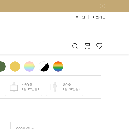
로그인
회원가입
~60호
80호
(월 15만원)
(월 20만원)
~
1,000만원 ~