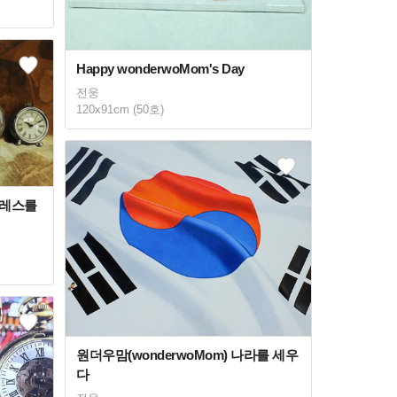
Happy wonderwoMom's Day
전웅
120x91cm (50호)
트레스를
원더우맘(wonderwoMom) 나라를 세우
다