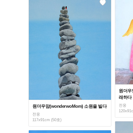
원더우맘
래하다
전웅
원더우맘(wonderwoMom) 소원을 빌다
120x91
전웅
117x91cm (50호)