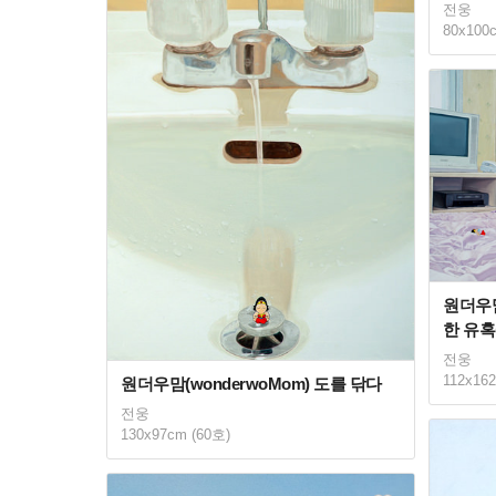
전웅
80x100
원더우맘
한 유
전웅
112x16
원더우맘(wonderwoMom) 도를 닦다
전웅
130x97cm (60호)