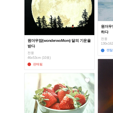
원더우맘
하다
전웅
원더우맘(wonderwoMom) 달의 기운을
130x16
받다
렌탈
전웅
46x53cm (10호)
판매됨