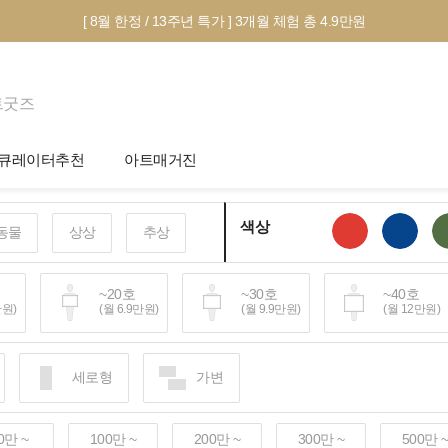
[ 8월 한정 / 13주년 특가 ] 3개월 체험 총 4.9만원
트굿즈
큐레이터추천
아트매거진
제안서 신청
전시 정보
색상
동물
상상
추상
작품선택 Tip
미술 이야기
그림인테리어 Tip
아트 딕셔너리
호
~20호
~30호
~40호
만원)
(월 6.9만원)
(월 9.9만원)
(월 12만원)
테마별 추천
호~
세로형
가변
40만원+)
0만 ~
100만 ~
200만 ~
300만 ~
500만 