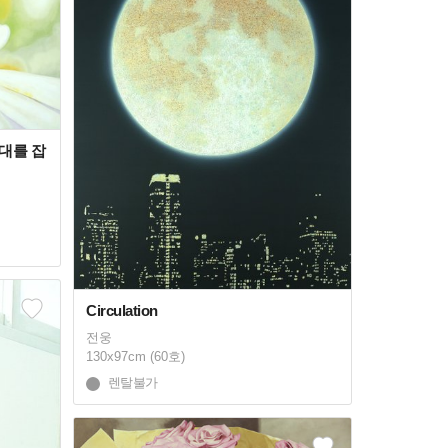
전대를 잡
Circulation
전웅
130x97cm (60호)
렌탈불가