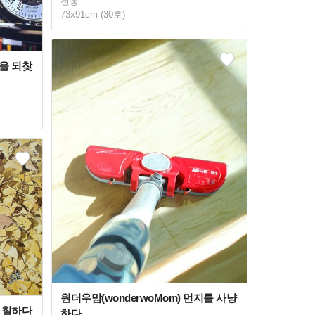
전웅
73x91cm (30호)
음을 되찾
원더우맘(wonderwoMom) 먼지를 사냥
을 칠하다
하다