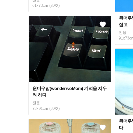
61x73cm (20호)
원더우맘
잡고
전웅
91x73c
원더우맘(wonderwoMom) 기억을 지우
려 하다
전웅
73x91cm (30호)
원더우맘
다