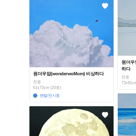
원더우맘
하다
원더우맘(wonderwoMom) 비상하다
전웅
전웅
73x91c
61x73cm (20호)
렌탈/전시중