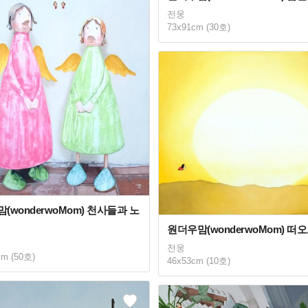
전웅
73x91cm (30호)
(wonderwoMom) 천사들과 노
원더우맘(wonderwoMom) 떠
전웅
cm (50호)
46x53cm (10호)