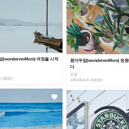
(wonderwoMom) 여정을 시작
원더우맘(wonderwoMom) 정
다
전웅
m (30호)
130x162cm (100호)