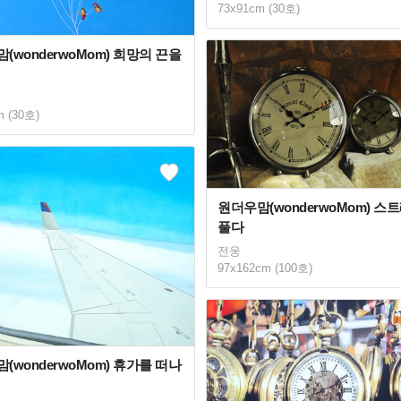
73x91cm (30호)
(wonderwoMom) 희망의 끈을
m (30호)
원더우맘(wonderwoMom) 스
풀다
전웅
97x162cm (100호)
(wonderwoMom) 휴가를 떠나