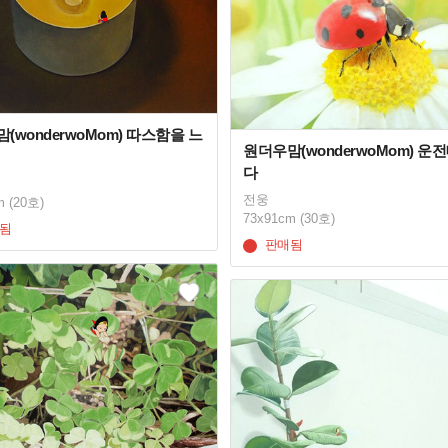
(wonderwoMom) 따스함을 느
원더우맘(wonderwoMom) 운
다
전웅
m (20호)
73x91cm (30호)
됨
판매됨